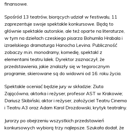
finansowe.
Spośród 13 teatrów, biorących udział w festiwalu, 11
zaprezentuje swoje spektakle konkursowe. Będą to
głównie spektakle autorskie, ale też oparte na literaturze,
w tym na dziełach czeskiego pisarza Bohumila Hrabala i
izraelskiego dramaturga Hanocha Levina. Publiczność
zobaczy m.in. monodramy, komedię, spektakl z
elementami teatru lalek. Dyrektor zaznaczył, że
przedstawienia, jakie znalazły się w tegorocznym
programie, skierowane są do widowni od 16. roku życia.
Spektakle oceniać będzie jury w składzie: Ziuta
Zającówna, aktorka i reżyser, profesor AST w Krakowie;
Dariusz Skibiński, aktor i reżyser, założyciel Teatru Cinema
i Teatru A3 oraz Adam Karol Drozdowski, krytyk teatralny.
Jurorzy po obejrzeniu wszystkich przedstawień
konkursowych wybiorą trzy najlepsze. Szukała dodał, że