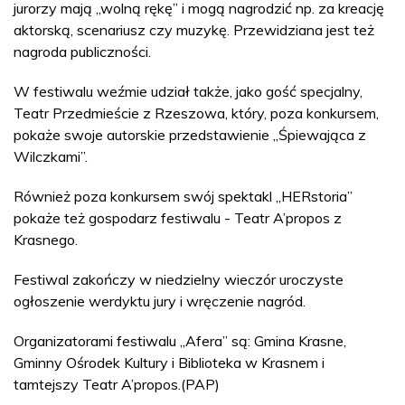
jurorzy mają „wolną rękę” i mogą nagrodzić np. za kreację
aktorską, scenariusz czy muzykę. Przewidziana jest też
nagroda publiczności.
W festiwalu weźmie udział także, jako gość specjalny,
Teatr Przedmieście z Rzeszowa, który, poza konkursem,
pokaże swoje autorskie przedstawienie „Śpiewająca z
Wilczkami”.
Również poza konkursem swój spektakl „HERstoria”
pokaże też gospodarz festiwalu - Teatr A’propos z
Krasnego.
Festiwal zakończy w niedzielny wieczór uroczyste
ogłoszenie werdyktu jury i wręczenie nagród.
Organizatorami festiwalu „Afera” są: Gmina Krasne,
Gminny Ośrodek Kultury i Biblioteka w Krasnem i
tamtejszy Teatr A’propos.(PAP)