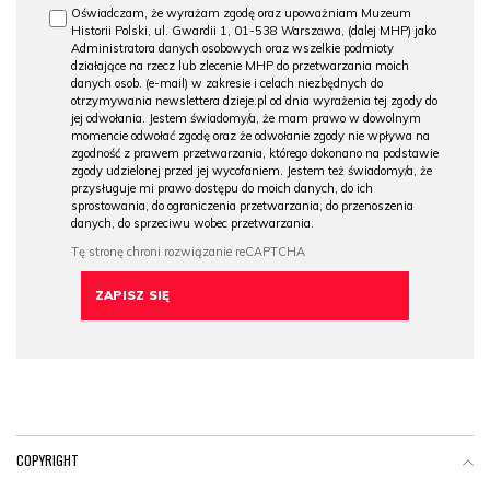
Oświadczam, że wyrażam zgodę oraz upoważniam Muzeum
Historii Polski, ul. Gwardii 1, 01-538 Warszawa, (dalej MHP) jako
Administratora danych osobowych oraz wszelkie podmioty
działające na rzecz lub zlecenie MHP do przetwarzania moich
danych osob. (e-mail) w zakresie i celach niezbędnych do
otrzymywania newslettera dzieje.pl od dnia wyrażenia tej zgody do
jej odwołania. Jestem świadomy/a, że mam prawo w dowolnym
momencie odwołać zgodę oraz że odwołanie zgody nie wpływa na
zgodność z prawem przetwarzania, którego dokonano na podstawie
zgody udzielonej przed jej wycofaniem. Jestem też świadomy/a, że
przysługuje mi prawo dostępu do moich danych, do ich
sprostowania, do ograniczenia przetwarzania, do przenoszenia
danych, do sprzeciwu wobec przetwarzania.
COPYRIGHT