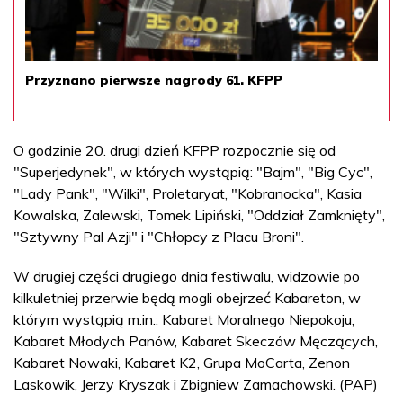
Przyznano pierwsze nagrody 61. KFPP
O godzinie 20. drugi dzień KFPP rozpocznie się od
"Superjedynek", w których wystąpią: "Bajm", "Big Cyc",
"Lady Pank", "Wilki", Proletaryat, "Kobranocka", Kasia
Kowalska, Zalewski, Tomek Lipiński, "Oddział Zamknięty",
"Sztywny Pal Azji" i "Chłopcy z Placu Broni".
W drugiej części drugiego dnia festiwalu, widzowie po
kilkuletniej przerwie będą mogli obejrzeć Kabareton, w
którym wystąpią m.in.: Kabaret Moralnego Niepokoju,
Kabaret Młodych Panów, Kabaret Skeczów Męczących,
Kabaret Nowaki, Kabaret K2, Grupa MoCarta, Zenon
Laskowik, Jerzy Kryszak i Zbigniew Zamachowski. (PAP)