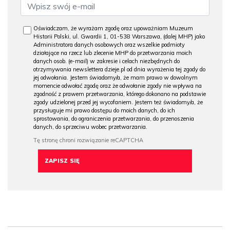
Oświadczam, że wyrażam zgodę oraz upoważniam Muzeum
Historii Polski, ul. Gwardii 1, 01-538 Warszawa, (dalej MHP) jako
Administratora danych osobowych oraz wszelkie podmioty
działające na rzecz lub zlecenie MHP do przetwarzania moich
danych osob. (e-mail) w zakresie i celach niezbędnych do
otrzymywania newslettera dzieje.pl od dnia wyrażenia tej zgody do
jej odwołania. Jestem świadomy/a, że mam prawo w dowolnym
momencie odwołać zgodę oraz że odwołanie zgody nie wpływa na
zgodność z prawem przetwarzania, którego dokonano na podstawie
zgody udzielonej przed jej wycofaniem. Jestem też świadomy/a, że
przysługuje mi prawo dostępu do moich danych, do ich
sprostowania, do ograniczenia przetwarzania, do przenoszenia
danych, do sprzeciwu wobec przetwarzania.