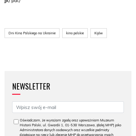
jjk/ pat/
Dni Kina Polskiego na Ukrainie
kino polskie
Kijów
NEWSLETTER
Oświadczam, że wyrażam zgodę oraz upoważniam Muzeum
Historii Polski, ul. Gwardii 1, 01-538 Warszawa, (dalej MHP) jako
Administratora danych osobowych oraz wszelkie podmioty
działające na rzecz lub zlecenie MHP do przetwarzania moich