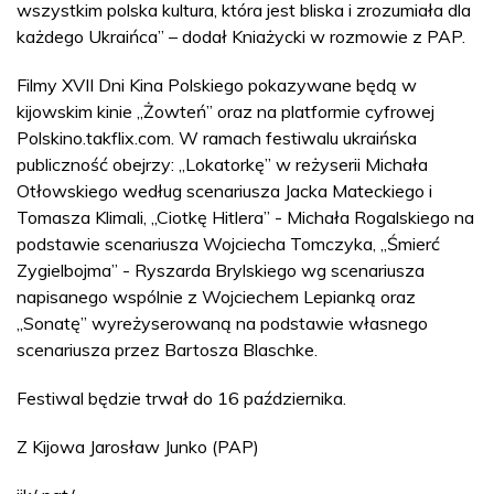
wszystkim polska kultura, która jest bliska i zrozumiała dla
każdego Ukraińca” – dodał Kniażycki w rozmowie z PAP.
Filmy XVII Dni Kina Polskiego pokazywane będą w
kijowskim kinie „Żowteń” oraz na platformie cyfrowej
Polskino.takflix.com. W ramach festiwalu ukraińska
publiczność obejrzy: „Lokatorkę” w reżyserii Michała
Otłowskiego według scenariusza Jacka Mateckiego i
Tomasza Klimali, „Ciotkę Hitlera” - Michała Rogalskiego na
podstawie scenariusza Wojciecha Tomczyka, „Śmierć
Zygielbojma” - Ryszarda Brylskiego wg scenariusza
napisanego wspólnie z Wojciechem Lepianką oraz
„Sonatę” wyreżyserowaną na podstawie własnego
scenariusza przez Bartosza Blaschke.
Festiwal będzie trwał do 16 października.
Z Kijowa Jarosław Junko (PAP)