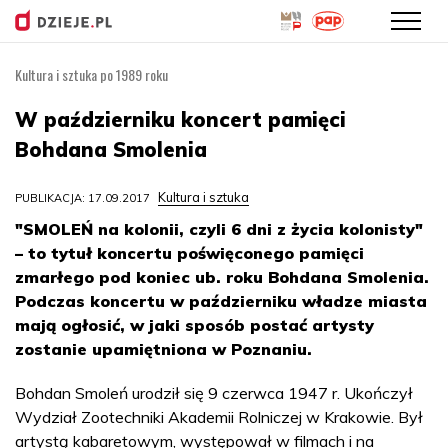
Kultura i sztuka po 1989 roku
Przejdź
do
W październiku koncert pamięci
treści
Bohdana Smolenia
Kultura i sztuka
PUBLIKACJA: 17.09.2017
"SMOLEŃ na kolonii, czyli 6 dni z życia kolonisty"
– to tytuł koncertu poświęconego pamięci
zmarłego pod koniec ub. roku Bohdana Smolenia.
Podczas koncertu w październiku władze miasta
mają ogłosić, w jaki sposób postać artysty
zostanie upamiętniona w Poznaniu.
Bohdan Smoleń urodził się 9 czerwca 1947 r. Ukończył
Wydział Zootechniki Akademii Rolniczej w Krakowie. Był
artystą kabaretowym, występował w filmach i na