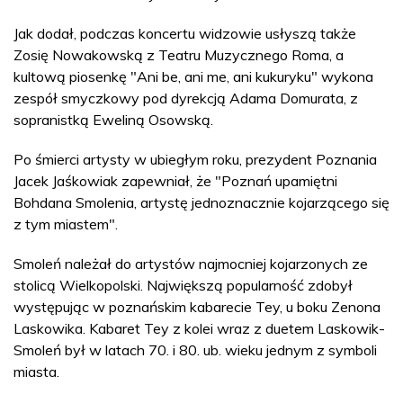
Jak dodał, podczas koncertu widzowie usłyszą także
Zosię Nowakowską z Teatru Muzycznego Roma, a
kultową piosenkę "Ani be, ani me, ani kukuryku" wykona
zespół smyczkowy pod dyrekcją Adama Domurata, z
sopranistką Eweliną Osowską.
Po śmierci artysty w ubiegłym roku, prezydent Poznania
Jacek Jaśkowiak zapewniał, że "Poznań upamiętni
Bohdana Smolenia, artystę jednoznacznie kojarzącego się
z tym miastem".
Smoleń należał do artystów najmocniej kojarzonych ze
stolicą Wielkopolski. Największą popularność zdobył
występując w poznańskim kabarecie Tey, u boku Zenona
Laskowika. Kabaret Tey z kolei wraz z duetem Laskowik-
Smoleń był w latach 70. i 80. ub. wieku jednym z symboli
miasta.