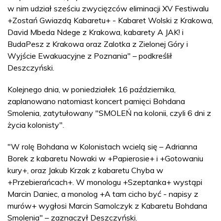
w nim udział sześciu zwycięzców eliminacji XV Festiwalu
+Zostań Gwiazdą Kabaretu+ - Kabaret Wolski z Krakowa,
David Mbeda Ndege z Krakowa, kabarety A JAK! i
BudaPesz z Krakowa oraz Zalotka z Zielonej Góry i
Wyjście Ewakuacyjne z Poznania" – podkreślił
Deszczyński.
Kolejnego dnia, w poniedziałek 16 października,
zaplanowano natomiast koncert pamięci Bohdana
Smolenia, zatytułowany "SMOLEŃ na kolonii, czyli 6 dni z
życia kolonisty".
"W rolę Bohdana w Kolonistach wcielą się – Adrianna
Borek z kabaretu Nowaki w +Papierosie+ i +Gotowaniu
kury+, oraz Jakub Krzak z kabaretu Chyba w
+Przebierańcach+. W monologu +Szeptanka+ wystąpi
Marcin Daniec, a monolog +A tam cicho być - napisy z
murów+ wygłosi Marcin Samolczyk z Kabaretu Bohdana
Smolenia" – zaznaczył Deszczyński.