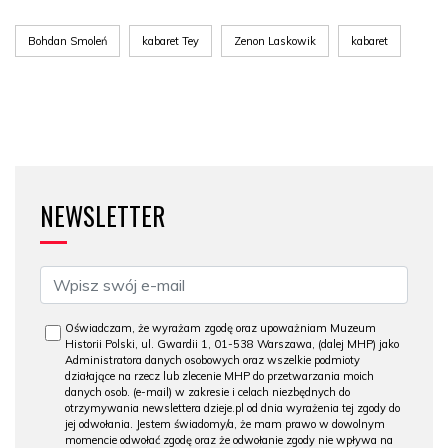
Bohdan Smoleń
kabaret Tey
Zenon Laskowik
kabaret
NEWSLETTER
Oświadczam, że wyrażam zgodę oraz upoważniam Muzeum
Historii Polski, ul. Gwardii 1, 01-538 Warszawa, (dalej MHP) jako
Administratora danych osobowych oraz wszelkie podmioty
działające na rzecz lub zlecenie MHP do przetwarzania moich
danych osob. (e-mail) w zakresie i celach niezbędnych do
otrzymywania newslettera dzieje.pl od dnia wyrażenia tej zgody do
jej odwołania. Jestem świadomy/a, że mam prawo w dowolnym
momencie odwołać zgodę oraz że odwołanie zgody nie wpływa na