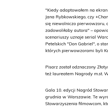
"Kiedy adaptowałem na ekran k
Jana Rybkowskiego, czy +Cham
się niewolniczo pierwowzoru,
zadowoliłaby autora" – opowi
scenariuszy uznaje serial War
Petelskich "Don Gabriel", o st
których pierwowzorami byli Ka
Pisarz został odznaczony Złoty
też laureatem Nagrody m.st. 
Gala 10. edycji Nagród Stowar
grudnia w Warszawie. Te wyró
Stowarzyszenia filmowcom, kt