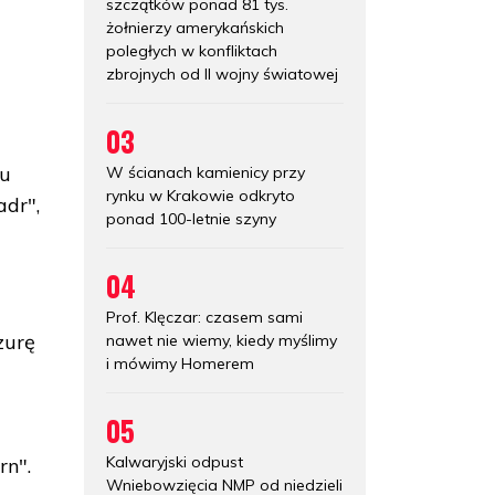
szczątków ponad 81 tys.
żołnierzy amerykańskich
poległych w konfliktach
zbrojnych od II wojny światowej
03
ku
W ścianach kamienicy przy
rynku w Krakowie odkryto
dr",
ponad 100-letnie szyny
04
Prof. Klęczar: czasem sami
zurę
nawet nie wiemy, kiedy myślimy
i mówimy Homerem
05
Kalwaryjski odpust
rn".
Wniebowzięcia NMP od niedzieli