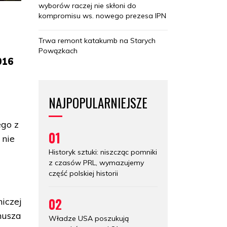
wyborów raczej nie skłoni do
kompromisu ws. nowego prezesa IPN
Trwa remont katakumb na Starych
Powązkach
016
NAJPOPULARNIEJSZE
ego z
01
 nie
Historyk sztuki: niszcząc pomniki
z czasów PRL, wymazujemy
część polskiej historii
02
iczej
nusza
Władze USA poszukują