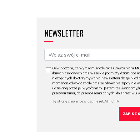
NEWSLETTER
Oświadczam, że wyrażam zgodę oraz upoważniam Muzeu
danych osobowych oraz wszelkie podmioty działające na
niezbędnych do otrzymywania newslettera dzieje.pl od
momencie odwołać zgodę oraz że odwołanie zgody nie 
udzielonej przed jej wycofaniem. Jestem też świadomy/a
przetwarzania, do przenoszenia danych, do sprzeciwu 