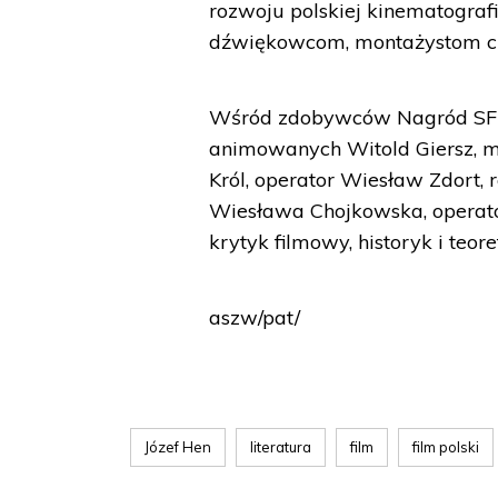
rozwoju polskiej kinematografi
dźwiękowcom, montażystom c
Wśród zdobywców Nagród SFP w
animowanych Witold Giersz, m
Król, operator Wiesław Zdort, 
Wiesława Chojkowska, operato
krytyk filmowy, historyk i teor
aszw/pat/
Józef Hen
literatura
film
film polski