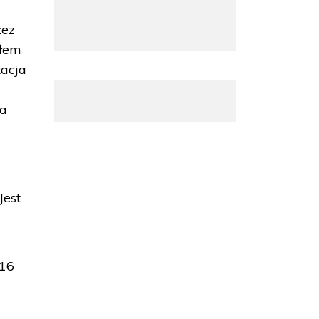
zez
ałem
tacja
wa
Jest
 16