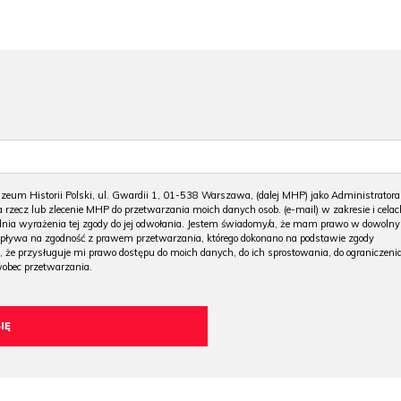
m Historii Polski, ul. Gwardii 1, 01-538 Warszawa, (dalej MHP) jako Administratora
 rzecz lub zlecenie MHP do przetwarzania moich danych osob. (e-mail) w zakresie i celac
 dnia wyrażenia tej zgody do jej odwołania. Jestem świadomy/a, że mam prawo w dowoln
wpływa na zgodność z prawem przetwarzania, którego dokonano na podstawie zgody
, że przysługuje mi prawo dostępu do moich danych, do ich sprostowania, do ograniczeni
wobec przetwarzania.