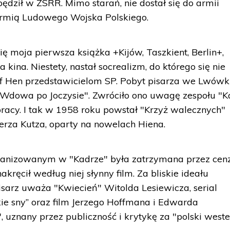
ędził w ZSRR. Mimo starań, nie dostał się do armii
 Armią Ludowego Wojska Polskiego.
ię moja pierwsza książka +Kijów, Taszkient, Berlin+,
a kina. Niestety, nastał socrealizm, do którego się nie
f Hen przedstawicielom SP. Pobyt pisarza we Lwów
dowa po Joczysie". Zwróciło ono uwagę zespołu "Ka
pracy. I tak w 1958 roku powstał "Krzyż walecznych"
rza Kutza, oparty na nowelach Hiena.
anizowanym w "Kadrze" była zatrzymana przez cen
akręcił według niej słynny film. Za bliskie ideału
sarz uważa "Kwiecień" Witolda Lesiewicza, serial
ie sny” oraz film Jerzego Hoffmana i Edwarda
 uznany przez publiczność i krytykę za "polski weste