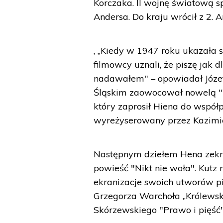
Korczaka. II wojnę światową sp
Andersa. Do kraju wrócił z 2.
, „Kiedy w 1947 roku ukazała s
filmowcy uznali, że piszę jak dl
nadawałem" – opowiadał Józe
Śląskim zaowocował nowelą "W
który zaprosił Hiena do współ
wyreżyserowany przez Kazimie
Następnym dziełem Hena zekr
powieść "Nikt nie woła". Kutz n
ekranizacje swoich utworów pi
Grzegorza Warchoła „Królewsk
Skórzewskiego "Prawo i pięść",