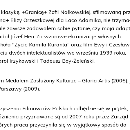
lasykę, +Granicę+ Zofii Nałkowskiej, sfilmowaną pr
a+ Elizy Orzeszkowej dla Laco Adamika, nie trzym
 ale zawsze zadawałem sobie pytanie, czy moja adap
adał Józef Hen. Za wzorowe ekranizacje własnych
choła "Życie Kamila Kuranta" oraz film Ewy i Czesła
arciu dwóch intelektualistów we wrześniu 1939 roku,
rol Irzykowski i Tadeusz Boy-Żeleński.
m Medalem Zasłużony Kulturze – Gloria Artis (2006). 
Warszawy (2009).
zyszenia Filmowców Polskich odbędzie się w piątek,
żnienia przyznawane są od 2007 roku przez Zarząd
órych praca przyczyniła się w wyjątkowy sposób do