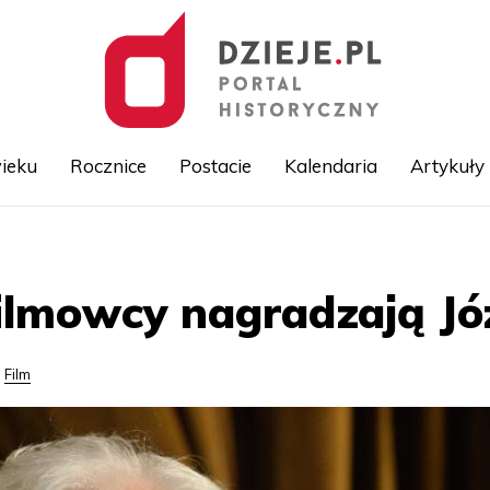
ieku
Rocznice
Postacie
Kalendaria
Artykuły
Przejdź
do
treści
ilmowcy nagradzają Jó
Film