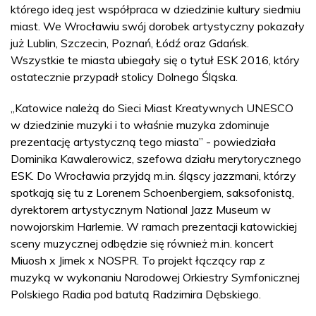
którego ideą jest współpraca w dziedzinie kultury siedmiu
miast. We Wrocławiu swój dorobek artystyczny pokazały
już Lublin, Szczecin, Poznań, Łódź oraz Gdańsk.
Wszystkie te miasta ubiegały się o tytuł ESK 2016, który
ostatecznie przypadł stolicy Dolnego Śląska.
„Katowice należą do Sieci Miast Kreatywnych UNESCO
w dziedzinie muzyki i to właśnie muzyka zdominuje
prezentację artystyczną tego miasta” - powiedziała
Dominika Kawalerowicz, szefowa działu merytorycznego
ESK. Do Wrocławia przyjdą m.in. śląscy jazzmani, którzy
spotkają się tu z Lorenem Schoenbergiem, saksofonistą,
dyrektorem artystycznym National Jazz Museum w
nowojorskim Harlemie. W ramach prezentacji katowickiej
sceny muzycznej odbędzie się również m.in. koncert
Miuosh x Jimek x NOSPR. To projekt łączący rap z
muzyką w wykonaniu Narodowej Orkiestry Symfonicznej
Polskiego Radia pod batutą Radzimira Dębskiego.