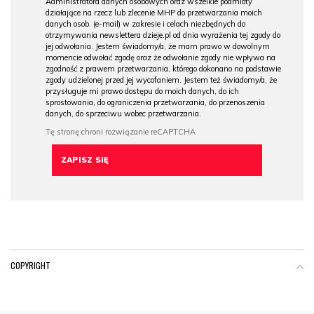
Administratora danych osobowych oraz wszelkie podmioty
działające na rzecz lub zlecenie MHP do przetwarzania moich
danych osob. (e-mail) w zakresie i celach niezbędnych do
otrzymywania newslettera dzieje.pl od dnia wyrażenia tej zgody do
jej odwołania. Jestem świadomy/a, że mam prawo w dowolnym
momencie odwołać zgodę oraz że odwołanie zgody nie wpływa na
zgodność z prawem przetwarzania, którego dokonano na podstawie
zgody udzielonej przed jej wycofaniem. Jestem też świadomy/a, że
przysługuje mi prawo dostępu do moich danych, do ich
sprostowania, do ograniczenia przetwarzania, do przenoszenia
danych, do sprzeciwu wobec przetwarzania.
COPYRIGHT