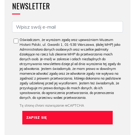
NEWSLETTER
Oświadczam, że wyrażam zgodę oraz upoważniam Muzeum
Historii Polski, ul. Gwardii 1, 01-538 Warszawa, (dalej MHP) jako
Administratora danych osobowych oraz wszelkie podmioty
działające na rzecz lub zlecenie MHP do przetwarzania moich
danych osob. (e-mail) w zakresie i celach niezbędnych do
otrzymywania newslettera dzieje.pl od dnia wyrażenia tej zgody do
jej odwołania. Jestem świadomy/a, że mam prawo w dowolnym
momencie odwołać zgodę oraz że odwołanie zgody nie wpływa na
zgodność z prawem przetwarzania, którego dokonano na podstawie
zgody udzielonej przed jej wycofaniem. Jestem też świadomy/a, że
przysługuje mi prawo dostępu do moich danych, do ich
sprostowania, do ograniczenia przetwarzania, do przenoszenia
danych, do sprzeciwu wobec przetwarzania.