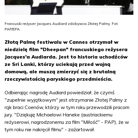
Francuski reżyser Jacques Audiard zdobywca Złotej Palmy. Fot.
PAP/EPA
Złotą Palmę festiwalu w Cannes otrzymał w
niedzielę film "Dheepan" francuskiego reżysera
Jacques'a Audiarda. Jest to historia uchodźców
ze Sri Lanki, którzy uciekają przed wojną
domową, ale muszą zmierzyć się z brutalną
rzeczywistością paryskiego przedmieścia.
Odbierając nagrodę Audiard powiedział, że czymś
"zupełnie wyjątkowym" jest otrzymanie Złotej Palmy z
rąk braci Coenów, którzy w tym roku przewodzili pracom
jury. "Dziękuję Michaelowi Haneke (austriackiemu
reżyserowi, nagrodzonemu za film "Miłość" - PAP), że w
tym roku nie nakręcił filmu" - zażartował.