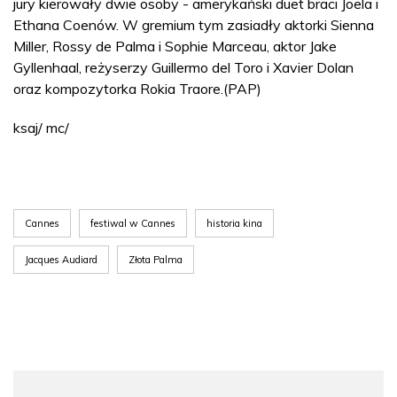
jury kierowały dwie osoby - amerykański duet braci Joela i
Ethana Coenów. W gremium tym zasiadły aktorki Sienna
Miller, Rossy de Palma i Sophie Marceau, aktor Jake
Gyllenhaal, reżyserzy Guillermo del Toro i Xavier Dolan
oraz kompozytorka Rokia Traore.(PAP)
ksaj/ mc/
Cannes
festiwal w Cannes
historia kina
Jacques Audiard
Złota Palma