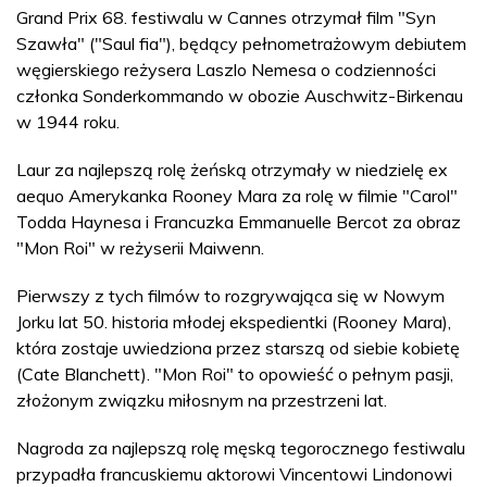
Grand Prix 68. festiwalu w Cannes otrzymał film "Syn
Szawła" ("Saul fia"), będący pełnometrażowym debiutem
węgierskiego reżysera Laszlo Nemesa o codzienności
członka Sonderkommando w obozie Auschwitz-Birkenau
w 1944 roku.
Laur za najlepszą rolę żeńską otrzymały w niedzielę ex
aequo Amerykanka Rooney Mara za rolę w filmie "Carol"
Todda Haynesa i Francuzka Emmanuelle Bercot za obraz
"Mon Roi" w reżyserii Maiwenn.
Pierwszy z tych filmów to rozgrywająca się w Nowym
Jorku lat 50. historia młodej ekspedientki (Rooney Mara),
która zostaje uwiedziona przez starszą od siebie kobietę
(Cate Blanchett). "Mon Roi" to opowieść o pełnym pasji,
złożonym związku miłosnym na przestrzeni lat.
Nagroda za najlepszą rolę męską tegorocznego festiwalu
przypadła francuskiemu aktorowi Vincentowi Lindonowi