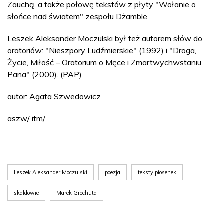
Zauchą, a także połowę tekstów z płyty "Wołanie o
słońce nad światem" zespołu Dżamble.
Leszek Aleksander Moczulski był też autorem słów do
oratoriów: "Nieszpory Ludźmierskie" (1992) i "Droga,
Życie, Miłość – Oratorium o Męce i Zmartwychwstaniu
Pana" (2000). (PAP)
autor: Agata Szwedowicz
aszw/ itm/
Leszek Aleksander Moczulski
poezja
teksty piosenek
skaldowie
Marek Grechuta