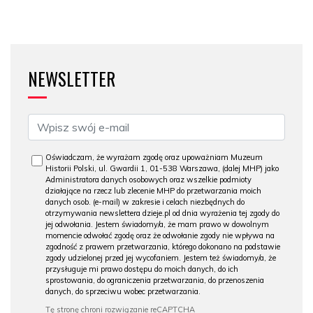
NEWSLETTER
Oświadczam, że wyrażam zgodę oraz upoważniam Muzeum
Historii Polski, ul. Gwardii 1, 01-538 Warszawa, (dalej MHP) jako
Administratora danych osobowych oraz wszelkie podmioty
działające na rzecz lub zlecenie MHP do przetwarzania moich
danych osob. (e-mail) w zakresie i celach niezbędnych do
otrzymywania newslettera dzieje.pl od dnia wyrażenia tej zgody do
jej odwołania. Jestem świadomy/a, że mam prawo w dowolnym
momencie odwołać zgodę oraz że odwołanie zgody nie wpływa na
zgodność z prawem przetwarzania, którego dokonano na podstawie
zgody udzielonej przed jej wycofaniem. Jestem też świadomy/a, że
przysługuje mi prawo dostępu do moich danych, do ich
sprostowania, do ograniczenia przetwarzania, do przenoszenia
danych, do sprzeciwu wobec przetwarzania.