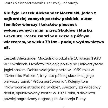
Leszek Aleksander Moczulski. Fot. PAP/J. Bednarczyk
Nie żyje Leszek Aleksander Moczulski, jeden z
najbardziej znanych poetów polskich, autor
tomików wierszy i tekstów piosenek
wykonywanych m.in. przez Skaldów i Marka
Grechutę. Poeta zmarł w niedzielę późnym
wieczorem, w wieku 79 lat - podaje wydawnictwo
a5.
Leszek Aleksander Moczulski urodził się 18 lutego 1938
w Suwałkach. Ukończył filologię polską na Uniwersytecie
Jagiellońskim. Debiutował jako poeta w 1959 roku w
"Dzienniku Polskim", trzy lata później ukazał się jego
pierwszy tomik "Próba porównania". Kolejny tom
"Nawracanie stracha na wróble", uważany za właściwy
debiut, opublikowany został w 1971 roku, a dwa lata
później nagrodzony nagrodą im. Andrzeja Bursy.