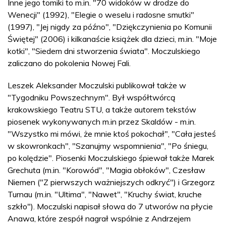
Inne jego tomiki to m.in. "70 widoków w drodze do
Wenecji" (1992), "Elegie o weselu i radosne smutki"
(1997), "Jej nigdy za późno", "Dziękczynienia po Komunii
Świętej" (2006) i kilkanaście książek dla dzieci, m.in. "Moje
kotki", "Siedem dni stworzenia świata". Moczulskiego
zaliczano do pokolenia Nowej Fali.
Leszek Aleksander Moczulski publikował także w
"Tygodniku Powszechnym". Był współtwórcą
krakowskiego Teatru STU, a także autorem tekstów
piosenek wykonywanych m.in przez Skaldów - m.in.
"Wszystko mi mówi, że mnie ktoś pokochał", "Cała jesteś
w skowronkach", "Szanujmy wspomnienia", "Po śniegu,
po kolędzie". Piosenki Moczulskiego śpiewał także Marek
Grechuta (m.in. "Korowód", "Magia obłoków", Czesław
Niemen ("Z pierwszych ważniejszych odkryć") i Grzegorz
Turnau (m.in. "Ultima", "Nawet", "Kruchy świat, kruche
szkło"). Moczulski napisał słowa do 7 utworów na płycie
Anawa, które zespół nagrał wspólnie z Andrzejem