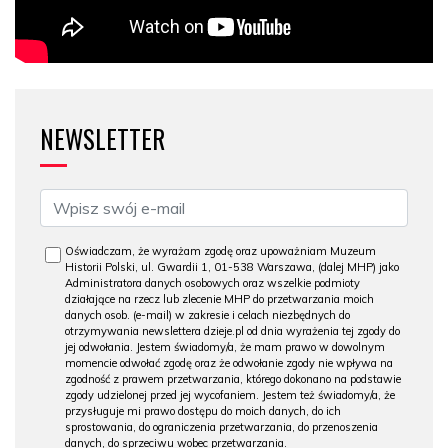
NEWSLETTER
Oświadczam, że wyrażam zgodę oraz upoważniam Muzeum
Historii Polski, ul. Gwardii 1, 01-538 Warszawa, (dalej MHP) jako
Administratora danych osobowych oraz wszelkie podmioty
działające na rzecz lub zlecenie MHP do przetwarzania moich
danych osob. (e-mail) w zakresie i celach niezbędnych do
otrzymywania newslettera dzieje.pl od dnia wyrażenia tej zgody do
jej odwołania. Jestem świadomy/a, że mam prawo w dowolnym
momencie odwołać zgodę oraz że odwołanie zgody nie wpływa na
zgodność z prawem przetwarzania, którego dokonano na podstawie
zgody udzielonej przed jej wycofaniem. Jestem też świadomy/a, że
przysługuje mi prawo dostępu do moich danych, do ich
sprostowania, do ograniczenia przetwarzania, do przenoszenia
danych, do sprzeciwu wobec przetwarzania.