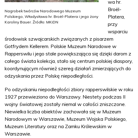
wa hr.
Broël-
Nagrobek twórców Narodowego Muzeum
Platera,
Polskiego, Władysława hr. Broël-Platera i jego żony
Karoliny Bauer. Źródło: MKiDN
przy
wsparciu
środowisk szwajcarskich związanych z pisarzem
Gotfrydem Kellerem. Polskie Muzeum Narodowe w
Rapperswilu i jego stale powiększająca się dzięki darom z
całego świata kolekcja, stało się centrum polskiej diaspory,
koordynującym również szereg działań zmierzających do
odzyskania przez Polskę niepodległości.
Po odzyskaniu niepodległości zbiory rapperswilskie w roku
1927 przewieziono do Warszawy. Niestety podczas II
wojny światowej zostały niemal w całości zniszczone.
Niewielka liczba obiektów zachowała się w Muzeum
Narodowym w Warszawie, Muzeum Wojska Polskiego,
Muzeum Literatury oraz na Zamku Królewskim w
Warszawie.