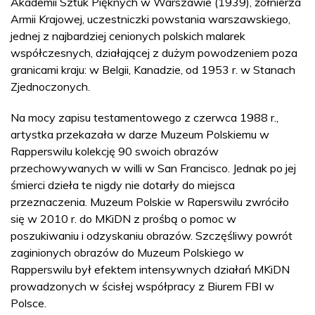
Akademii Sztuk Pięknych w Warszawie (1939), żołnierza
Armii Krajowej, uczestniczki powstania warszawskiego,
jednej z najbardziej cenionych polskich malarek
współczesnych, działającej z dużym powodzeniem poza
granicami kraju: w Belgii, Kanadzie, od 1953 r. w Stanach
Zjednoczonych.
Na mocy zapisu testamentowego z czerwca 1988 r.,
artystka przekazała w darze Muzeum Polskiemu w
Rapperswilu kolekcję 90 swoich obrazów
przechowywanych w willi w San Francisco. Jednak po jej
śmierci dzieła te nigdy nie dotarły do miejsca
przeznaczenia. Muzeum Polskie w Raperswilu zwróciło
się w 2010 r. do MKiDN z prośbą o pomoc w
poszukiwaniu i odzyskaniu obrazów. Szczęśliwy powrót
zaginionych obrazów do Muzeum Polskiego w
Rapperswilu był efektem intensywnych działań MKiDN
prowadzonych w ścisłej współpracy z Biurem FBI w
Polsce.