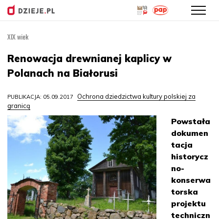
XIX wiek
Przejdź
do
Renowacja drewnianej kaplicy w
treści
Polanach na Białorusi
Ochrona dziedzictwa kultury polskiej za
PUBLIKACJA: 05.09.2017
granicą
Powstała
dokumen
tacja
historycz
no-
konserwa
torska
projektu
techniczn