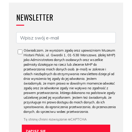
NEWSLETTER
Oświadczam, że wyrażam zgodę oraz upoważniam Muzeum
Historii Polski, ul. Gwardii 1, 01-538 Warszawa, (dalej MHP)
jako Administratora danych osobowych oraz wszelkie
podmioty działające na rzecz lub zlecenie MHP do
przetwarzania moich danych osob. (e-mail) w zakresie i
celach niezbędnych do otrzymywania newslettera dzieje.pl od
dnia wyrażenia tej zgody do jej odwołania. Jestem
świadomy/a, że mam prawo w dowolnym momencie odwołać
zgodę oraz że odwołanie zgody nie wpływa na zgodność z
prawem przetwarzania, którego dokonano na podstawie zgody
udzielonej przed jej wycofaniem. Jestem też świadomy/a, że
przysługuje mi prawo dostępu do moich danych, do ich
sprostowania, do ograniczenia przetwarzania, do przenoszenia
danych, do sprzeciwu wobec przetwarzania.