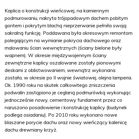
Kaplica o konstrukcji wieńcowej, na kamiennym
podmurowaniu, nakryta trójspadowym dachem pobitym
gontem i pokrytym blachą nieprzerwanie pełniła swoją
sakralną funkcję. Poddawana była okresowym remontom
polegającym na wymianie pokrycia dachowego oraz
malowaniu ścian wewnętrznych (ściany bielone były
wapnem). W okresie międzywojennym ściany
zewnętrzne kaplicy oszalowane zostały pionowymi
deskami z oblistwowaniem, wewnątrz wykonana
została, w okresie po II wojnie światowej, olejna lamperia.
Ok. 1990 roku na skutek całkowitego zniszczenia
podwalin zastąpiono je ceglaną podmurówką wykonując
jednocześnie nowy, cementowy fundament przez co
naruszono posadowienie i konstrukcję kaplicy (budynek
podlega osiadaniu). Po 2010 roku wykonano nowe
blaszane porycie dachu oraz nowy wieńczący kalenicę
dachu drewniany krzyż.