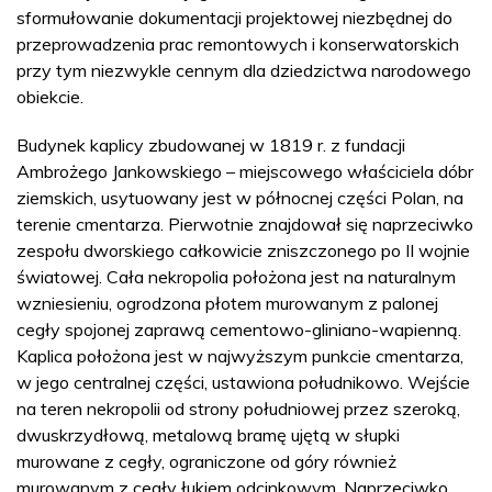
sformułowanie dokumentacji projektowej niezbędnej do
przeprowadzenia prac remontowych i konserwatorskich
przy tym niezwykle cennym dla dziedzictwa narodowego
obiekcie.
Budynek kaplicy zbudowanej w 1819 r. z fundacji
Ambrożego Jankowskiego – miejscowego właściciela dóbr
ziemskich, usytuowany jest w północnej części Polan, na
terenie cmentarza. Pierwotnie znajdował się naprzeciwko
zespołu dworskiego całkowicie zniszczonego po II wojnie
światowej. Cała nekropolia położona jest na naturalnym
wzniesieniu, ogrodzona płotem murowanym z palonej
cegły spojonej zaprawą cementowo-gliniano-wapienną.
Kaplica położona jest w najwyższym punkcie cmentarza,
w jego centralnej części, ustawiona południkowo. Wejście
na teren nekropolii od strony południowej przez szeroką,
dwuskrzydłową, metalową bramę ujętą w słupki
murowane z cegły, ograniczone od góry również
murowanym z cegły łukiem odcinkowym. Naprzeciwko