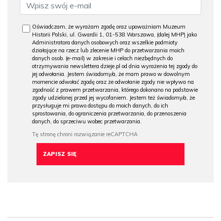
Oświadczam, że wyrażam zgodę oraz upoważniam Muzeum
Historii Polski, ul. Gwardii 1, 01-538 Warszawa, (dalej MHP) jako
Administratora danych osobowych oraz wszelkie podmioty
działające na rzecz lub zlecenie MHP do przetwarzania moich
danych osob. (e-mail) w zakresie i celach niezbędnych do
otrzymywania newslettera dzieje.pl od dnia wyrażenia tej zgody do
jej odwołania. Jestem świadomy/a, że mam prawo w dowolnym
momencie odwołać zgodę oraz że odwołanie zgody nie wpływa na
zgodność z prawem przetwarzania, którego dokonano na podstawie
zgody udzielonej przed jej wycofaniem. Jestem też świadomy/a, że
przysługuje mi prawo dostępu do moich danych, do ich
sprostowania, do ograniczenia przetwarzania, do przenoszenia
danych, do sprzeciwu wobec przetwarzania.