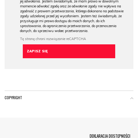
jej odwołania. Jestem świadomy/a, że mam prawo w dowolnym
momencie odwołać zgodę oraz że odwołanie zgody nie wpływa na
zgodność z prawem przetwarzania, którego dokonano na podstawie
zgody udzielonej przed jej wycofaniem. Jestem też świadomy/a, że
przysługuje mi prawo dostępu do moich danych, do ich
sprostowania, do ograniczenia przetwarzania, do przenoszenia
danych, do sprzeciwu wobec przetwarzania.
COPYRIGHT
Menu Footer
DEKLARACJA DOSTĘPNOŚCI