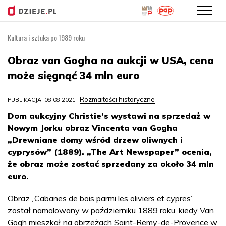
Kultura i sztuka po 1989 roku
Przejdź
do
Obraz van Gogha na aukcji w USA, cena
treści
może sięgnąć 34 mln euro
Rozmaitości historyczne
PUBLIKACJA: 08.08.2021
Dom aukcyjny Christie’s wystawi na sprzedaż w
Nowym Jorku obraz Vincenta van Gogha
„Drewniane domy wśród drzew oliwnych i
cyprysów” (1889). „The Art Newspaper” ocenia,
że obraz może zostać sprzedany za około 34 mln
euro.
Obraz „Cabanes de bois parmi les oliviers et cypres”
został namalowany w październiku 1889 roku, kiedy Van
Gogh mieszkał na obrzeżach Saint-Remy-de-Provence w