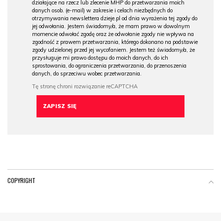
działające na rzecz lub zlecenie MHP do przetwarzania moich
danych osob. (e-mail) w zakresie i celach niezbędnych do
otrzymywania newslettera dzieje.pl od dnia wyrażenia tej zgody do
jej odwołania. Jestem świadomy/a, że mam prawo w dowolnym
momencie odwołać zgodę oraz że odwołanie zgody nie wpływa na
zgodność z prawem przetwarzania, którego dokonano na podstawie
zgody udzielonej przed jej wycofaniem. Jestem też świadomy/a, że
przysługuje mi prawo dostępu do moich danych, do ich
sprostowania, do ograniczenia przetwarzania, do przenoszenia
danych, do sprzeciwu wobec przetwarzania.
COPYRIGHT