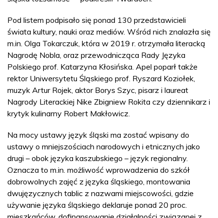
Pod listem podpisało się ponad 130 przedstawicieli
świata kultury, nauki oraz mediów. Wśród nich znalazła się
m.in. Olga Tokarczuk, która w 2019 r. otrzymała literacką
Nagrodę Nobla, oraz przewodnicząca Rady Języka
Polskiego prof. Katarzyna Kłosińska. Apel poparł także
rektor Uniwersytetu Śląskiego prof. Ryszard Koziołek,
muzyk Artur Rojek, aktor Borys Szyc, pisarz i laureat
Nagrody Literackiej Nike Zbigniew Rokita czy dziennikarz i
krytyk kulinarny Robert Makłowicz.
Na mocy ustawy język śląski ma zostać wpisany do
ustawy o mniejszościach narodowych i etnicznych jako
drugi – obok języka kaszubskiego – język regionalny.
Oznacza to m.in. możliwość wprowadzenia do szkół
dobrowolnych zajęć z języka śląskiego, montowania
dwujęzycznych tablic z nazwami miejscowości, gdzie
używanie języka śląskiego deklaruje ponad 20 proc.
mieszkańców, dofinansowanie działalności związanej z