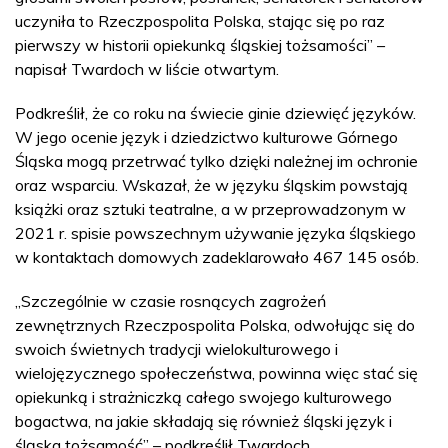
uczyniła to Rzeczpospolita Polska, stając się po raz
pierwszy w historii opiekunką śląskiej tożsamości” –
napisał Twardoch w liście otwartym.
Podkreślił, że co roku na świecie ginie dziewięć języków.
W jego ocenie język i dziedzictwo kulturowe Górnego
Śląska mogą przetrwać tylko dzięki należnej im ochronie
oraz wsparciu. Wskazał, że w języku śląskim powstają
książki oraz sztuki teatralne, a w przeprowadzonym w
2021 r. spisie powszechnym używanie języka śląskiego
w kontaktach domowych zadeklarowało 467 145 osób.
„Szczególnie w czasie rosnących zagrożeń
zewnętrznych Rzeczpospolita Polska, odwołując się do
swoich świetnych tradycji wielokulturowego i
wielojęzycznego społeczeństwa, powinna więc stać się
opiekunką i strażniczką całego swojego kulturowego
bogactwa, na jakie składają się również śląski język i
śląska tożsamość” – podkreślił Twardoch.