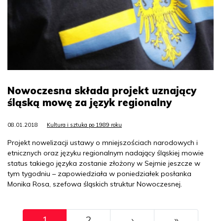
Nowoczesna składa projekt uznający
śląską mowę za język regionalny
08.01.2018
Kultura i sztuka po 1989 roku
Projekt nowelizacji ustawy o mniejszościach narodowych i
etnicznych oraz języku regionalnym nadający śląskiej mowie
status takiego języka zostanie złożony w Sejmie jeszcze w
tym tygodniu – zapowiedziała w poniedziałek posłanka
Monika Rosa, szefowa śląskich struktur Nowoczesnej.
Pagination
››
Ostatni
1
2
›
»