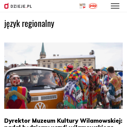
język regionalny
Przejdź
do
treści
Dyrektor Muzeum Kultury Wilamowskiej: