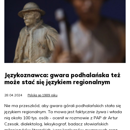
Językoznawca: gwara podhalańska też
może stać się językiem regionalnym
28.04.2024
Polska po 1989 roku
Nie ma przeszkód, aby gwara górali podhalańskich stała się
językiem regionalnym. Ta mowa jest faktycznie żywa i włada
nią około 100 tys. osób - ocenił w rozmowie z PAP dr Artur
Czesak, dialektolog, leksykograf, badacz słowiańskich
mikrojęzyków literackich, juror konkursów gwarowych oraz