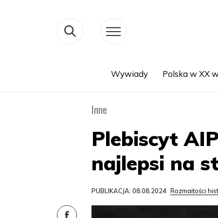
Wywiady
Polska w XX w
Search
Inne
Plebiscyt AI
najlepsi na s
PUBLIKACJA: 08.08.2024
Rozmaitości his