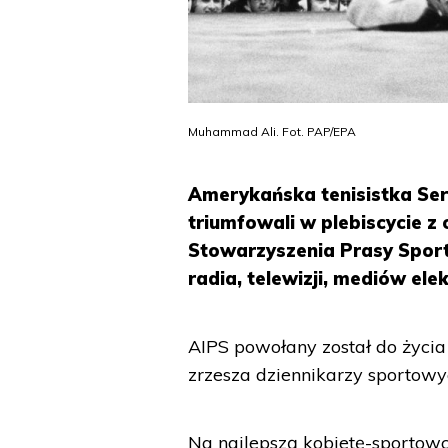
Muhammad Ali. Fot. PAP/EPA
Amerykańska tenisistka Ser
triumfowali w plebiscycie z
Stowarzyszenia Prasy Sport
radia, telewizji, mediów el
AIPS powołany został do życia
zrzesza dziennikarzy sportowy
Na najlepszą kobietę-sportowc