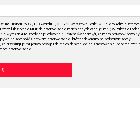
m Historii Polski, ul. Gwardii 1, 01-538 Warszawa, (dalej MHP) jako Administratora
 rzecz lub zlecenie MHP do przetwarzania moich danych osob. (e-mail) w zakresie i celac
 dnia wyrażenia tej zgody do jej odwołania. Jestem świadomy/a, że mam prawo w dowoln
wpływa na zgodność z prawem przetwarzania, którego dokonano na podstawie zgody
, że przysługuje mi prawo dostępu do moich danych, do ich sprostowania, do ograniczeni
wobec przetwarzania.