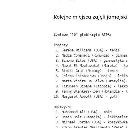
Kolejne miejsca zajęli jamajski
kobiety

 1. Serena Williams (USA) - tenis

 2. Nadia Comaneci (Rumunia) - gimnas
 3. Simone Biles (USA) - gimnastyka s
 4. Nawal El Moutawakel (Maroko) - le
 5. Steffi Graf (Niemcy) - tenis

 6. Jelena Isinbajewa (Rosja) - lekko
 7. Marta Vieira Da Silva (Brazylia)-
 8. Tirunesh Dibaba (Etiopia) - lekko
 9. Fanny Blankers-Koen (Holandia - l
10. Margaret Abbott (USA) - golf

mężczyźni

 1. Muhammad Ali (USA) - boks

 2. Usain Bolt (Jamajka) - lekkoatlety
 3. Michael Jordan (USA) - koszykówka

 4. Edson Arantes Nascimento "Pele" (