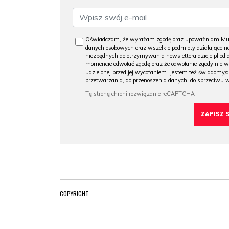
Oświadczam, że wyrażam zgodę oraz upoważniam Muzeu
danych osobowych oraz wszelkie podmioty działające na
niezbędnych do otrzymywania newslettera dzieje.pl od
momencie odwołać zgodę oraz że odwołanie zgody nie 
udzielonej przed jej wycofaniem. Jestem też świadomy/a
przetwarzania, do przenoszenia danych, do sprzeciwu 
COPYRIGHT