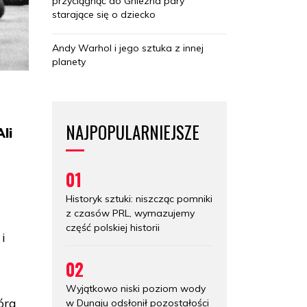
przyciągnąć do Gniezna pary
starające się o dziecko
Andy Warhol i jego sztuka z innej
planety
NAJPOPULARNIEJSZE
li
01
Historyk sztuki: niszcząc pomniki
z czasów PRL, wymazujemy
część polskiej historii
i
02
Wyjątkowo niski poziom wody
óra
w Dunaju odsłonił pozostałości