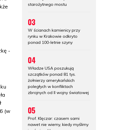
starożytnego mostu
akże
03
W ścianach kamienicy przy
rynku w Krakowie odkryto
ponad 100-letnie szyny
kę -
04
Władze USA poszukują
szczątków ponad 81 tys.
żołnierzy amerykańskich
oku
poległych w konfliktach
zbrojnych od II wojny światowej
ęła
ł
05
56 (w
Prof. Klęczar: czasem sami
nawet nie wiemy, kiedy myślimy