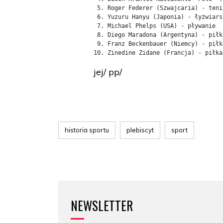
 5. Roger Federer (Szwajcaria) - tenis
 6. Yuzuru Hanyu (Japonia) - łyżwiars
 7. Michael Phelps (USA) - pływanie

 8. Diego Maradona (Argentyna) - piłk
 9. Franz Beckenbauer (Niemcy) - piłk
jej/ pp/
historia sportu
plebiscyt
sport
NEWSLETTER