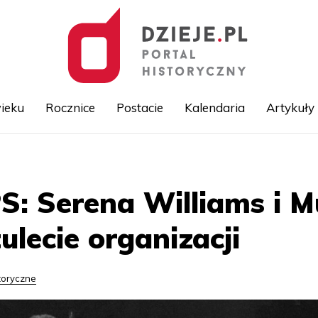
ieku
Rocznice
Postacie
Kalendaria
Artykuły
Przejdź
do
treści
PS: Serena Williams i
tulecie organizacji
toryczne