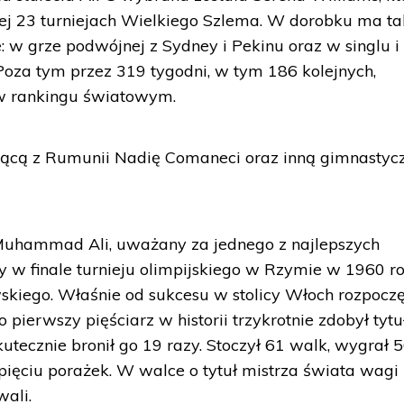
ej 23 turniejach Wielkiego Szlema. W dorobku ma t
e: w grze podwójnej z Sydney i Pekinu oraz w singlu i
Poza tym przez 319 tygodni, w tym 186 kolejnych,
w rankingu światowym.
ącą z Rumunii Nadię Comaneci oraz inną gimnastycz
uhammad Ali, uważany za jednego z najlepszych
 w finale turnieju olimpijskiego w Rzymie w 1960 r
skiego. Właśnie od sukcesu w stolicy Włoch rozpocz
o pierwszy pięściarz w historii trzykrotnie zdobył tytu
tecznie bronił go 19 razy. Stoczył 61 walk, wygrał 
 pięciu porażek. W walce o tytuł mistrza świata wagi
wali.