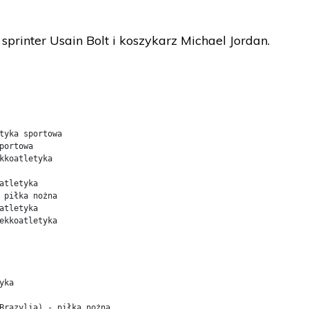
 sprinter Usain Bolt i koszykarz Michael Jordan.
tyka sportowa

portowa

kkoatletyka

atletyka

 piłka nożna

atletyka

ekkoatletyka

ka

Brazylia) - piłka nożna
