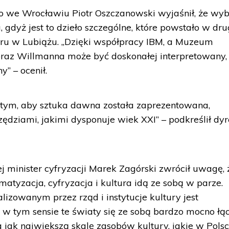
we Wrocławiu Piotr Oszczanowski wyjaśnił, że wyb
 gdyż jest to dzieło szczególne, które powstało w dru
oru w Lubiążu. „Dzięki współpracy IBM, a Muzeum
z Willmanna może być doskonałej interpretowany,
y” – ocenił.
 tym, aby sztuka dawna została zaprezentowana,
dziami, jakimi dysponuje wiek XXI” – podkreślił dyr
j minister cyfryzacji Marek Zagórski zwrócił uwagę, 
rmatyzacja, cyfryzacja i kultura idą ze sobą w parze.
zowanym przez rząd i instytucje kultury jest
i w tym sensie te światy się ze sobą bardzo mocno łąc
 jak największą skalę zasobów kultury, jakie w Polsc