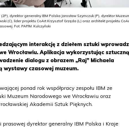
ki (2P), dyrektor generalny IBM Polska Jarosław Szymczuk (P), dyrektor Muzeu
(C), lider projektu CoArt Krzysztof Grzęda (L) oraz architekt projektu CoAr
asowej. Fot. PAP/M. Kulczyński
iedzającym interakcję z dziełem sztuki wprowadz
 Wrocławiu. Aplikacja wykorzystując sztuczn
owadzenie dialogu z obrazem „Raj” Michaela
cią wystawy czasowej muzeum.
rwającej ponad rok współpracy zespołu IBM ze
sztuki Muzeum Narodowego we Wrocławiu oraz
ocławskiej Akademii Sztuk Pięknych.
i prasowej dyrektor generalny IBM Polska i Kraje