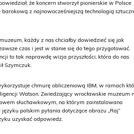
owiedział, że koncern stworzył pionierskie w Polsce
kę barokową z najnowocześniejszą technologią sztuczn
uzeum, każdy z nas chciałby dowiedzieć się jak
zawsze czas i jest w stanie się do tego przygotować.
ncji to tak naprawdę wizja przyszłości, która do nas
lił Szymczuk.
 wykorzystuje chmurę obliczeniową IBM, w ramach któ
nteligencji Watson. Zwiedzający wrocławskie muzeum
estawem słuchawkowym, na którym zainstalowano
języku polskim pytania dotyczące obrazu „Raj”
zyku uzyskać odpowiedz.