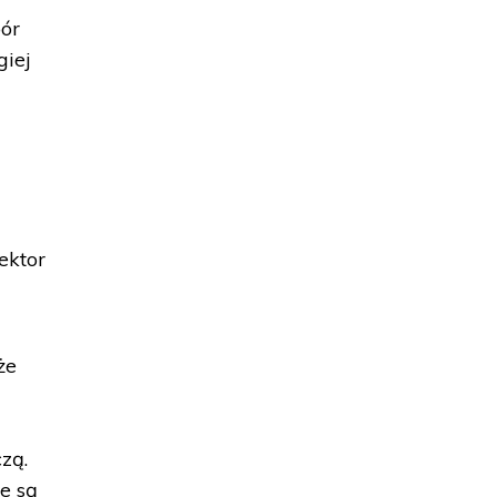
ór
giej
ektor
że
zą.
e są