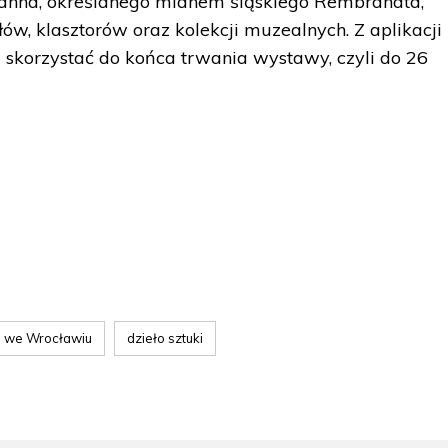
lmanna, określanego mianem śląskiego Rembrandta,
ów, klasztorów oraz kolekcji muzealnych. Z aplikacji
skorzystać do końca trwania wystawy, czyli do 26
 we Wrocławiu
dzieło sztuki