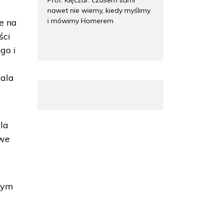
nawet nie wiemy, kiedy myślimy
i mówimy Homerem
e na
ści
go i
wala
la
owe
órym