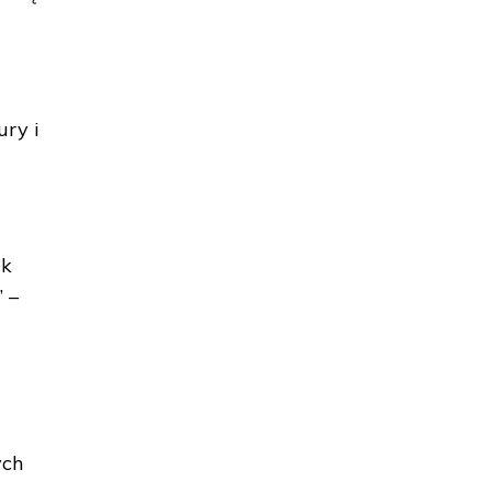
ury i
ek
 –
ych