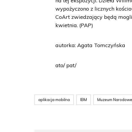
na tej ekspozycji. Dzieła Wil
wypożyczono z licznych kościoł
CoArt zwiedzający będą mogli 
kwietnia. (PAP)
autorka: Agata Tomczyńska
ato/ pat/
aplikacja mobilna
IBM
Muzeum Narodowe