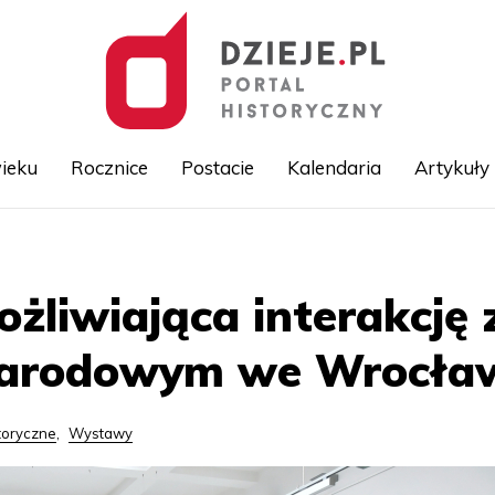
ieku
Rocznice
Postacie
Kalendaria
Artykuły
Przejdź
do
treści
żliwiająca interakcję 
arodowym we Wrocła
toryczne
,
Wystawy