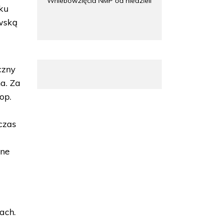
Wniebowzięcia NMP od niedzieli
oku
wską
czny
a. Za
op.
czas
lne
ach.