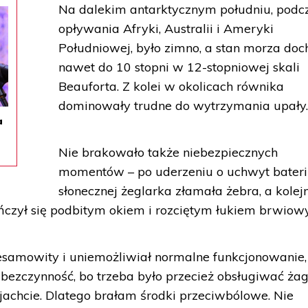
Na dalekim antarktycznym południu, podc
opływania Afryki, Australii i Ameryki
Południowej, było zimno, a stan morza doc
nawet do 10 stopni w 12-stopniowej skali
Beauforta. Z kolei w okolicach równika
dominowały trudne do wytrzymania upały
a
Nie brakowało także niebezpiecznych
momentów – po uderzeniu o uchwyt bateri
słonecznej żeglarka złamała żebra, a kolej
czył się podbitym okiem i rozciętym łukiem brwiow
niesamowity i uniemożliwiał normalne funkcjonowanie,
bezczynność, bo trzeba było przecież obsługiwać żag
achcie. Dlatego brałam środki przeciwbólowe. Nie