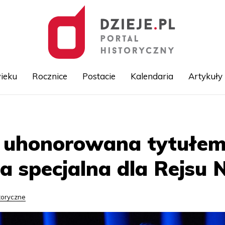
ieku
Rocznice
Postacie
Kalendaria
Artykuły
Przejdź
do
treści
a uhonorowana tytułem
a specjalna dla Rejsu 
toryczne