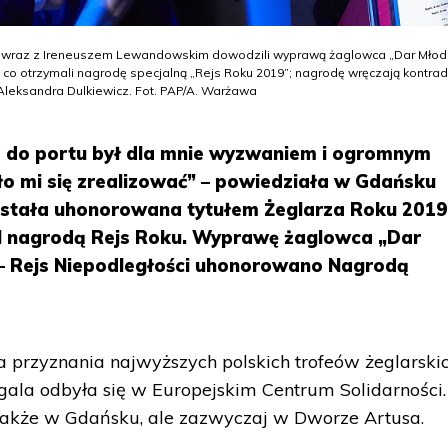
(P) wraz z Ireneuszem Lewandowskim dowodzili wyprawą żaglowca „Dar Młod
 co otrzymali nagrodę specjalną „Rejs Roku 2019”; nagrodę wręczają kontrad
Aleksandra Dulkiewicz. Fot. PAP/A. Warżawa
a do portu był dla mnie wyzwaniem i ogromnym
ło mi się zrealizować” – powiedziała w Gdańsku
ostała uhonorowana tytułem Żeglarza Roku 2019
I nagrodą Rejs Roku. Wyprawę żaglowca „Dar
– Rejs Niepodległości uhonorowano Nagrodą
a przyznania najwyższych polskich trofeów żeglarskic
 gala odbyła się w Europejskim Centrum Solidarności
ę także w Gdańsku, ale zazwyczaj w Dworze Artusa.