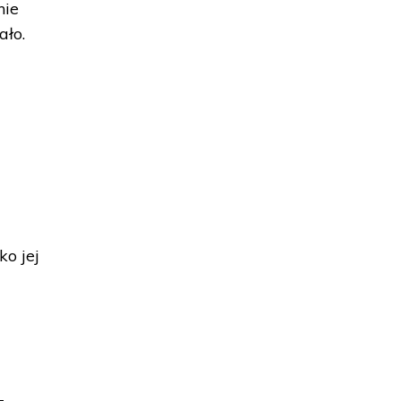
nie
ało.
ko jej