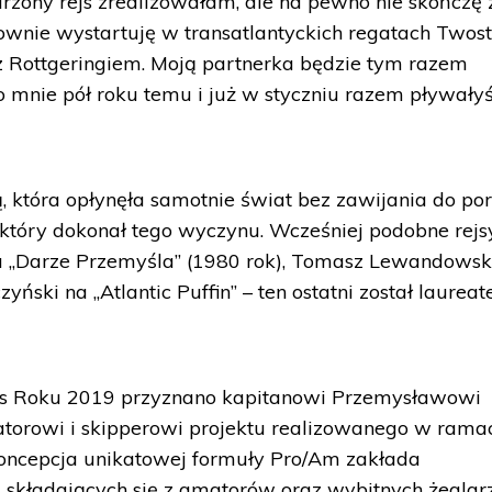
zony rejs zrealizowałam, ale na pewno nie skończę 
wnie wystartuję w transatlantyckich regatach Twost
 Rottgeringiem. Moją partnerka będzie tym razem
 mnie pół roku temu i już w styczniu razem pływały
, która opłynęła samotnie świat bez zawijania do por
który dokonał tego wyczynu. Wcześniej podobne rejs
na „Darze Przemyśla” (1980 rok), Tomasz Lewandowsk
ński na „Atlantic Puffin” – ten ostatni został laurea
s Roku 2019 przyznano kapitanowi Przemysławowi
eatorowi i skipperowi projektu realizowanego w rama
Koncepcja unikatowej formuły Pro/Am zakłada
 składających się z amatorów oraz wybitnych żeglar