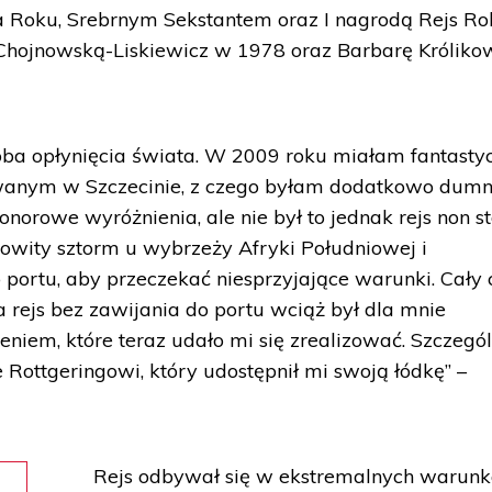
a Roku, Srebrnym Sekstantem oraz I nagrodą Rejs R
Chojnowską-Liskiewicz w 1978 oraz Barbarę Króliko
óba opłynięcia świata. W 2009 roku miałam fantasty
owanym w Szczecinie, z czego byłam dodatkowo dumn
onorowe wyróżnienia, ale nie był to jednak rejs non st
wity sztorm u wybrzeży Afryki Południowej i
ortu, aby przeczekać niesprzyjające warunki. Cały 
 rejs bez zawijania do portu wciąż był dla mnie
em, które teraz udało mi się zrealizować. Szczegó
Rottgeringowi, który udostępnił mi swoją łódkę” –
Rejs odbywał się w ekstremalnych warunk