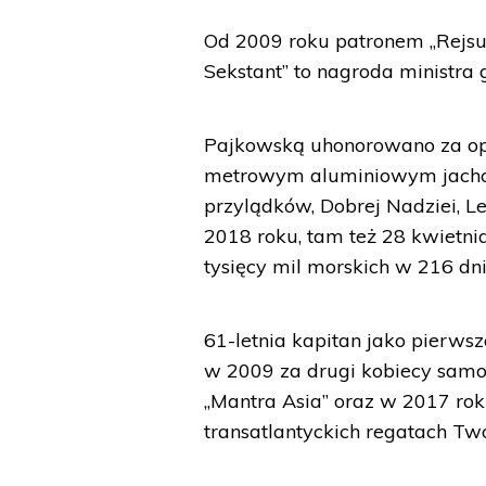
Od 2009 roku patronem „Rejsu 
Sekstant” to nagroda ministra 
Pajkowską uhonorowano za opł
metrowym aluminiowym jachcie
przylądków, Dobrej Nadziei, 
2018 roku, tam też 28 kwietni
tysięcy mil morskich w 216 dni
61-letnia kapitan jako pierwsz
w 2009 za drugi kobiecy samot
„Mantra Asia” oraz w 2017 r
transatlantyckich regatach Two