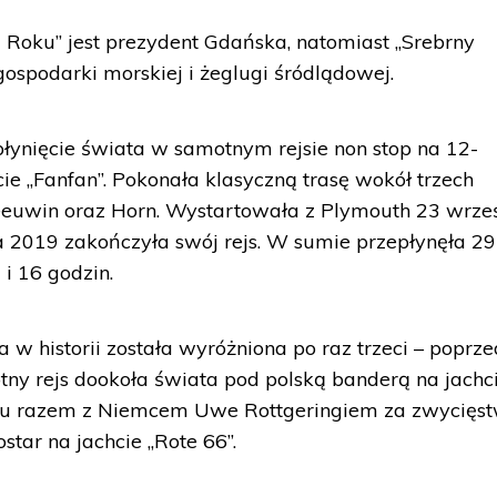
Roku” jest prezydent Gdańska, natomiast „Srebrny
gospodarki morskiej i żeglugi śródlądowej.
ynięcie świata w samotnym rejsie non stop na 12-
 „Fanfan”. Pokonała klasyczną trasę wokół trzech
Leeuwin oraz Horn. Wystartowała z Plymouth 23 wrze
a 2019 zakończyła swój rejs. W sumie przepłynęła 29
 i 16 godzin.
a w historii została wyróżniona po raz trzeci – poprze
ny rejs dookoła świata pod polską banderą na jachc
oku razem z Niemcem Uwe Rottgeringiem za zwycięs
star na jachcie „Rote 66”.