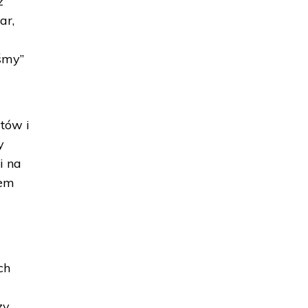
z
ar,
śmy”
tów i
y
i na
tem
ch
zy