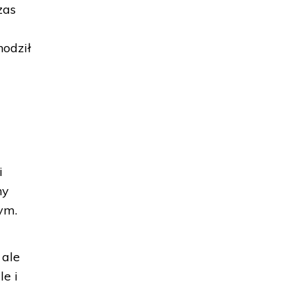
zas
hodził
.
i
ny
ym.
 ale
le i