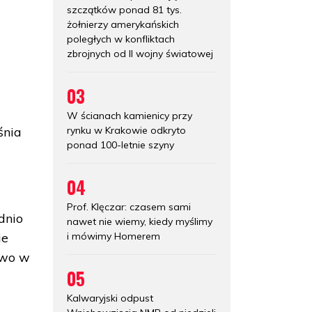
szczątków ponad 81 tys.
żołnierzy amerykańskich
poległych w konfliktach
zbrojnych od II wojny światowej
03
W ścianach kamienicy przy
rynku w Krakowie odkryto
śnia
ponad 100-letnie szyny
04
Prof. Klęczar: czasem sami
dnio
nawet nie wiemy, kiedy myślimy
i mówimy Homerem
ie
two w
05
Kalwaryjski odpust