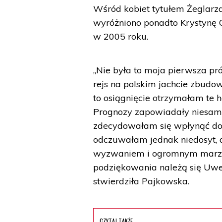
Wśród kobiet tytułem Żeglarz
wyróżniono ponadto Krystynę 
w 2005 roku.
„Nie była to moja pierwsza pr
rejs na polskim jachcie zbud
to osiągnięcie otrzymałam te h
Prognozy zapowiadały niesamo
zdecydowałam się wpłynąć do p
odczuwałam jednak niedosyt, a
wyzwaniem i ogromnym marzeni
podziękowania należą się Uwe 
stwierdziła Pajkowska.
CZYTAJ TAKŻE