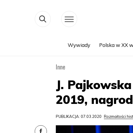
Wywiady
Polska w XX w
Search
Inne
J. Pajkowsk
2019, nagrod
PUBLIKACJA: 07.03.2020
Rozmaitości his