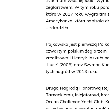
„Nie mam własnej łódki, wymar
żeglarstwem. W tym roku pono
które w 2017 roku wygrałam z
Amerykanka, która napisała do
– zdradziła.
Pajkowska jest pierwszą Polką
czwartym polskim żeglarzem, 
zrealizowali Henryk Jaskuła 
„Luce” (2008) oraz Szymon Kuczy
tych nagród w 2018 roku.
Drugą Nagrodą Honorową Rej
Tarnackiemu, inicjatorowi, kr
Ocean Challenge Yacht Club. 
uczestnictwo w regatach załóg