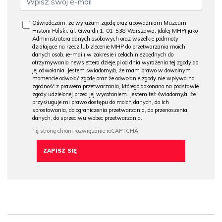
Oświadczam, że wyrażam zgodę oraz upoważniam Muzeum
Historii Polski, ul. Gwardii 1, 01-538 Warszawa, (dalej MHP) jako
Administratora danych osobowych oraz wszelkie podmioty
działające na rzecz lub zlecenie MHP do przetwarzania moich
danych osob. (e-mail) w zakresie i celach niezbędnych do
otrzymywania newslettera dzieje.pl od dnia wyrażenia tej zgody do
jej odwołania. Jestem świadomy/a, że mam prawo w dowolnym
momencie odwołać zgodę oraz że odwołanie zgody nie wpływa na
zgodność z prawem przetwarzania, którego dokonano na podstawie
zgody udzielonej przed jej wycofaniem. Jestem też świadomy/a, że
przysługuje mi prawo dostępu do moich danych, do ich
sprostowania, do ograniczenia przetwarzania, do przenoszenia
danych, do sprzeciwu wobec przetwarzania.