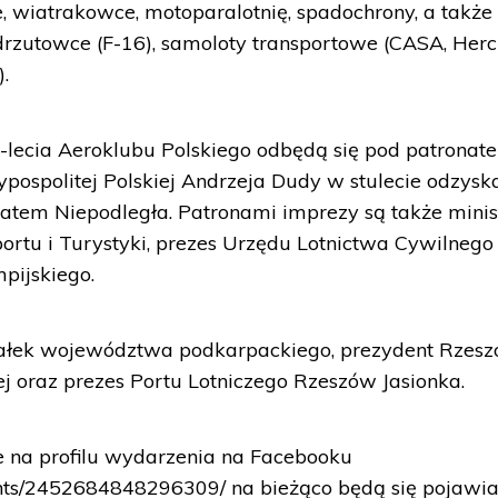
e, wiatrakowce, motoparalotnię, spadochrony, a także
drzutowce (F-16), samoloty transportowe (CASA, Herc
.
-lecia Aeroklubu Polskiego odbędą się pod patronat
ospolitej Polskiej Andrzeja Dudy w stulecie odzysk
natem Niepodległa. Patronami imprezy są także minis
ortu i Turystyki, prezes Urzędu Lotnictwa Cywilnego 
pijskiego.
załek województwa podkarpackiego, prezydent Rzesz
ej oraz prezes Portu Lotniczego Rzeszów Jasionka.
 na profilu wydarzenia na Facebooku
nts/2452684848296309/ na bieżąco będą się pojawi