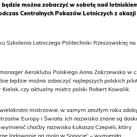
 będzie można zobaczyć w sobotę nad lotniskie
odczas Centralnych Pokazów Lotniczych z okazji
u Szkolenia Lotniczego Politechniki Rzeszowskiej na
 manager Aeroklubu Polskiego Anna Zakrzewska w c
ie będzie można zobaczyć najlepszych polskich pil
 Kielak, czy aktualny mistrz polski Robert Kowalik.
o wielokrotni mistrzowie, w samym zeszłym roku zdoby
trzostw Europy i Świata. Ich nazwiska znane są dosk
u wymienić choćby nazwisko Łukasza Czepieli, który
ne lądowanie na molo w Sopocie” – wymieniła