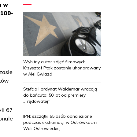
m w
 100-
Wybitny autor zdjęć filmowych
Krzysztof Ptak zostanie uhonorowany
zasie
w Alei Gwiazd
otów
Stefcia i ordynat Waldemar wracają
do Łańcuta; 50 lat od premiery
„Trędowatej”
li 67
IPN: szczątki 55 osób odnalezione
onale
podczas ekshumacji w Ostrówkach i
Woli Ostrowieckiej