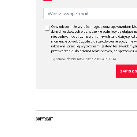
Oświadczam, że wyrażam zgodę oraz upoważniam Muzeu
danych osobowych oraz wszelkie podmioty działające na
niezbędnych do otrzymywania newslettera dzieje.pl od
momencie odwołać zgodę oraz że odwołanie zgody nie 
udzielonej przed jej wycofaniem. Jestem też świadomy/a
przetwarzania, do przenoszenia danych, do sprzeciwu 
COPYRIGHT