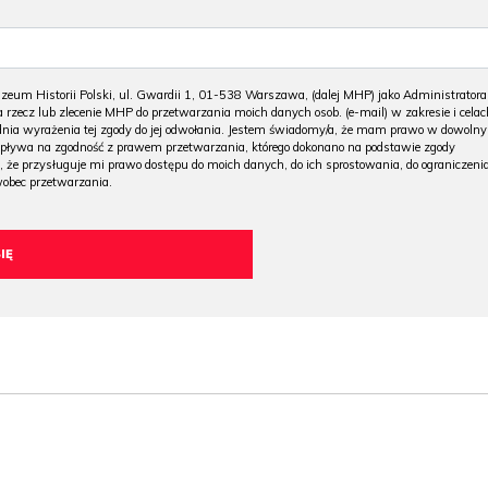
m Historii Polski, ul. Gwardii 1, 01-538 Warszawa, (dalej MHP) jako Administratora
 rzecz lub zlecenie MHP do przetwarzania moich danych osob. (e-mail) w zakresie i celac
 dnia wyrażenia tej zgody do jej odwołania. Jestem świadomy/a, że mam prawo w dowoln
wpływa na zgodność z prawem przetwarzania, którego dokonano na podstawie zgody
, że przysługuje mi prawo dostępu do moich danych, do ich sprostowania, do ograniczeni
wobec przetwarzania.