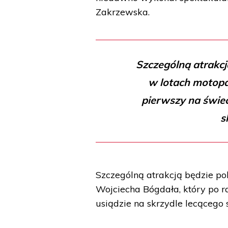
Zakrzewska.
Szczególną atrakc
w lotach motopa
pierwszy na świec
s
Szczególną atrakcją będzie p
Wojciecha Bógdała, który po r
usiądzie na skrzydle lecącego 