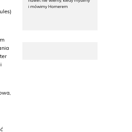
nawet nie wiemy, kiedy myślimy
i mówimy Homerem
ules)
em
ania
ter
i
owa,
ać