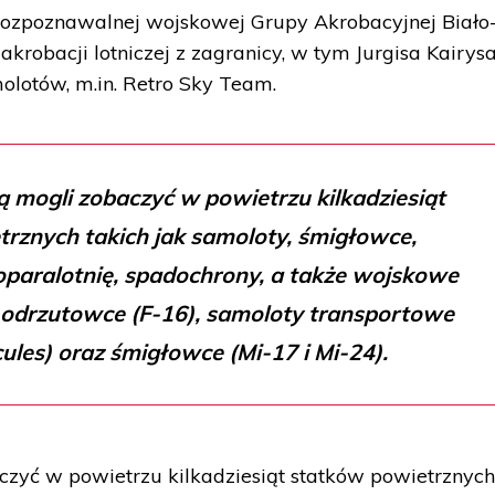
 rozpoznawalnej wojskowej Grupy Akrobacyjnej Biało
krobacji lotniczej z zagranicy, w tym Jurgisa Kairysa
lotów, m.in. Retro Sky Team.
 mogli zobaczyć w powietrzu kilkadziesiąt
rznych takich jak samoloty, śmigłowce,
paralotnię, spadochrony, a także wojskowe
: odrzutowce (F-16), samoloty transportowe
ules) oraz śmigłowce (Mi-17 i Mi-24).
zyć w powietrzu kilkadziesiąt statków powietrznyc