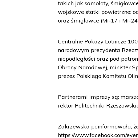
takich jak samoloty, śmigłowc
wojskowe statki powietrzne: o
oraz śmigłowce (Mi-17 i Mi-24)
Centralne Pokazy Lotnicze 100
narodowym prezydenta Rzeczyp
niepodległości oraz pod patro
Obrony Narodowej, minister Sp
prezes Polskiego Komitetu Olim
Partnerami imprezy są: mars
rektor Politechniki Rzeszowski
Zakrzewska poinformowała, że
https://www.facebook.com/eve