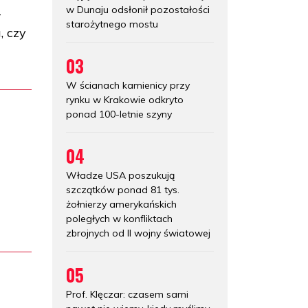
w Dunaju odsłonił pozostałości
-
starożytnego mostu
, czy
03
W ścianach kamienicy przy
rynku w Krakowie odkryto
ponad 100-letnie szyny
04
Władze USA poszukują
szczątków ponad 81 tys.
żołnierzy amerykańskich
poległych w konfliktach
zbrojnych od II wojny światowej
05
Prof. Klęczar: czasem sami
h