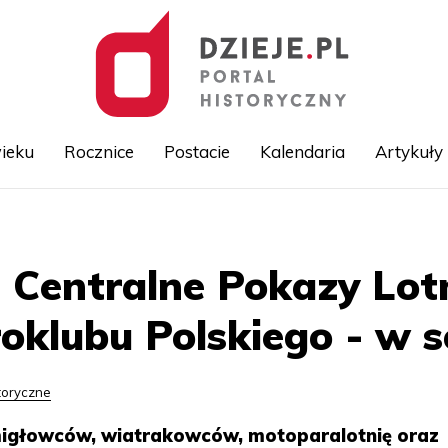
ieku
Rocznice
Postacie
Kalendaria
Artykuły
Przejdź
do
treści
Centralne Pokazy Lotni
roklubu Polskiego - w 
toryczne
migłowców, wiatrakowców, motoparalotnię oraz