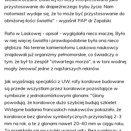
przystosowanie do drapieżniczego trybu życia. Nam
natomiast wydaje się, że to może być przystosowanie do
obniżonej ilości światła" - wyjaśnił PAP dr Zapalski.
Rafa w Laskowej - opisał - wyglądała nieco inaczej. Było
w niej więcej światła i prawdopodobnie była ona nieco
głębsza. Na terenie kamieniołomu Laskowa naukowcy
znajdowali już organizmy pełnomorskie, co świadczy o
tym, że był to zespół "otwartego morza", a w toni wodnej
mogły żerować jedne z najstarszych rekinów.
Jak wyjaśniają specjaliści z UW, rafy koralowe budowane
są przede wszystkim przez koralowce pozostające w
symbiozie z jednokomórkowymi glonami. "Glony
powodują, że koralowce dużo szybciej budują szkielet.
Wstępne badania francuskich naukowców pokazało, że
koralowce bez glonów symbiotycznych przyrastają 2-3
mm na rok, a te z glonami nawet 20-40 mm w ciągu roku.
To przekłada się na szybki wzrost rafy. Bez symbiozy z