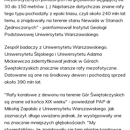
30 do 150 metrów. (...) Najstarsze dotychczas znane rafy
tego typu pochodziły z epoki triasu, czyli około 240 mln lat
temu, a znajdowały na terenie stanu Newada w Stanach
Zjednoczonych" - poinformował Instytut Geologii
Podstawowej Uniwersytetu Warszawskiego.
Zespół badaczy z Uniwersytetu Warszawskiego,
Uniwersytetu Śląskiego i Uniwersytetu Adama
Mickiewicza zidentyfikował jednak w Górach
Świętokrzyskich znacznie starsze rafy mezofotyczne.
Datowane są one na środkowy dewon i pochodzą sprzed
około 390 mln lat.
"Rafy koralowe z dewonu na terenie Gór Świętokrzyskich
są znane od końca XIX wieku" - powiedział PAP dr
Mikołaj Zapalski z Uniwersytetu Warszawskiego. Jak
zaznaczył, długo uważano jednak, że występowały one
na znacznie mniejszych głębokościach. "My
stwierdziliśmy, że znajdowały się tam płaskie koralowce