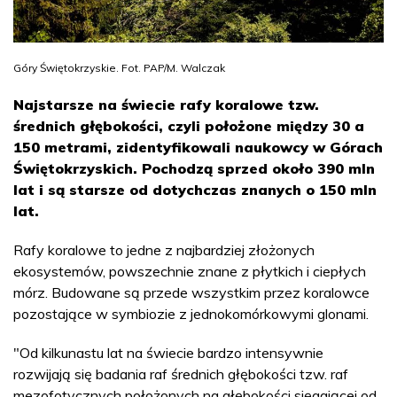
Góry Świętokrzyskie. Fot. PAP/M. Walczak
Najstarsze na świecie rafy koralowe tzw.
średnich głębokości, czyli położone między 30 a
150 metrami, zidentyfikowali naukowcy w Górach
Świętokrzyskich. Pochodzą sprzed około 390 mln
lat i są starsze od dotychczas znanych o 150 mln
lat.
Rafy koralowe to jedne z najbardziej złożonych
ekosystemów, powszechnie znane z płytkich i ciepłych
mórz. Budowane są przede wszystkim przez koralowce
pozostające w symbiozie z jednokomórkowymi glonami.
"Od kilkunastu lat na świecie bardzo intensywnie
rozwijają się badania raf średnich głębokości tzw. raf
mezofotycznych położonych na głębokości sięgającej od