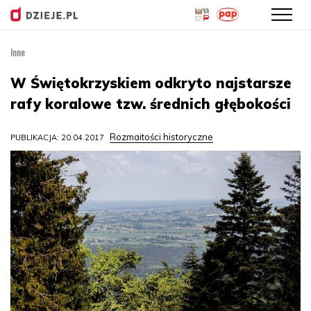
Inne
Przejdź
do
W Świętokrzyskiem odkryto najstarsze
treści
rafy koralowe tzw. średnich głębokości
Rozmaitości historyczne
PUBLIKACJA: 20.04.2017