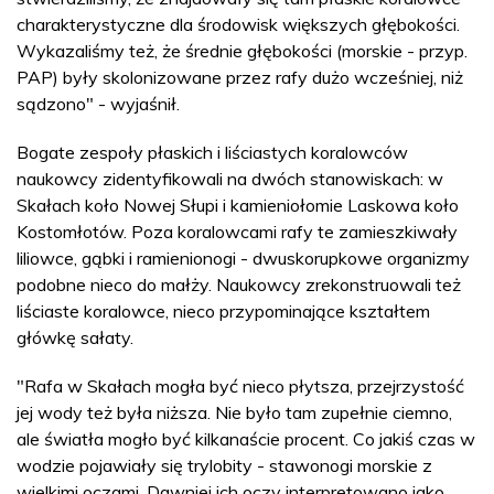
charakterystyczne dla środowisk większych głębokości.
Wykazaliśmy też, że średnie głębokości (morskie - przyp.
PAP) były skolonizowane przez rafy dużo wcześniej, niż
sądzono" - wyjaśnił.
Bogate zespoły płaskich i liściastych koralowców
naukowcy zidentyfikowali na dwóch stanowiskach: w
Skałach koło Nowej Słupi i kamieniołomie Laskowa koło
Kostomłotów. Poza koralowcami rafy te zamieszkiwały
liliowce, gąbki i ramienionogi - dwuskorupkowe organizmy
podobne nieco do małży. Naukowcy zrekonstruowali też
liściaste koralowce, nieco przypominające kształtem
główkę sałaty.
"Rafa w Skałach mogła być nieco płytsza, przejrzystość
jej wody też była niższa. Nie było tam zupełnie ciemno,
ale światła mogło być kilkanaście procent. Co jakiś czas w
wodzie pojawiały się trylobity - stawonogi morskie z
wielkimi oczami. Dawniej ich oczy interpretowano jako