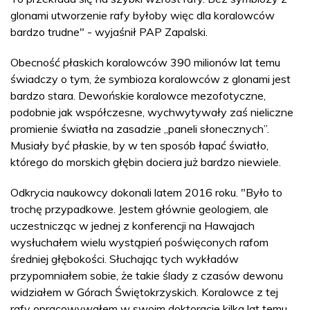
glonami utworzenie rafy byłoby więc dla koralowców
bardzo trudne" - wyjaśnił PAP Zapalski.
Obecność płaskich koralowców 390 milionów lat temu
świadczy o tym, że symbioza koralowców z glonami jest
bardzo stara. Dewońskie koralowce mezofotyczne,
podobnie jak współczesne, wychwytywały zaś nieliczne
promienie światła na zasadzie „paneli słonecznych”.
Musiały być płaskie, by w ten sposób łapać światło,
którego do morskich głębin dociera już bardzo niewiele.
Odkrycia naukowcy dokonali latem 2016 roku. "Było to
trochę przypadkowe. Jestem głównie geologiem, ale
uczestnicząc w jednej z konferencji na Hawajach
wysłuchałem wielu wystąpień poświęconych rafom
średniej głębokości. Słuchając tych wykładów
przypomniałem sobie, że takie ślady z czasów dewonu
widziałem w Górach Świętokrzyskich. Koralowce z tej
rafy opracowywałem w swoim doktoracie kilka lat temu.