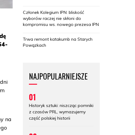
Członek Kolegium IPN: bliskość
wyborów raczej nie skłoni do
kompromisu ws. nowego prezesa IPN
odę
Trwa remont katakumb na Starych
54-
Powązkach
NAJPOPULARNIEJSZE
dni
em
01
Historyk sztuki: niszcząc pomniki
z czasów PRL, wymazujemy
część polskiej historii
ny na
ego