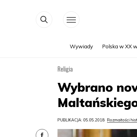
Wywiady
Polska w XX w
Search
Religia
Wybrano now
Maltańskieg
PUBLIKACJA: 05.05.2018
Rozmaitości his