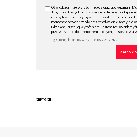
Oświadczam, że wyrażam zgodę oraz upoważniam Muzeu
danych osobowych oraz wszelkie podmioty działające na
niezbędnych do otrzymywania newslettera dzieje.pl od
momencie odwołać zgodę oraz że odwołanie zgody nie 
udzielonej przed jej wycofaniem. Jestem też świadomy/a
przetwarzania, do przenoszenia danych, do sprzeciwu 
COPYRIGHT