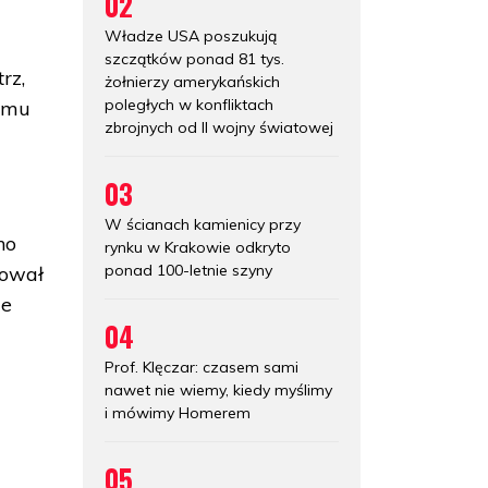
02
Władze USA poszukują
szczątków ponad 81 tys.
rz,
żołnierzy amerykańskich
poległych w konfliktach
o mu
zbrojnych od II wojny światowej
03
W ścianach kamienicy przy
no
rynku w Krakowie odkryto
ponad 100-letnie szyny
nował
ie
04
Prof. Klęczar: czasem sami
nawet nie wiemy, kiedy myślimy
i mówimy Homerem
05