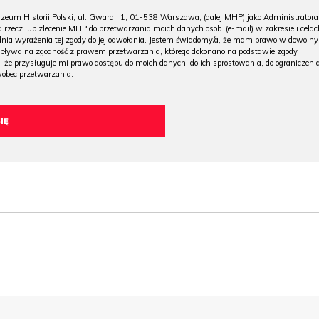
m Historii Polski, ul. Gwardii 1, 01-538 Warszawa, (dalej MHP) jako Administratora
 rzecz lub zlecenie MHP do przetwarzania moich danych osob. (e-mail) w zakresie i celac
 dnia wyrażenia tej zgody do jej odwołania. Jestem świadomy/a, że mam prawo w dowoln
wpływa na zgodność z prawem przetwarzania, którego dokonano na podstawie zgody
, że przysługuje mi prawo dostępu do moich danych, do ich sprostowania, do ograniczeni
wobec przetwarzania.