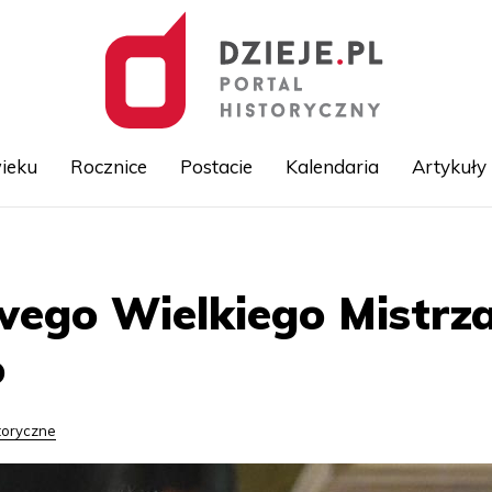
ieku
Rocznice
Postacie
Kalendaria
Artykuły
Przejdź
do
treści
ego Wielkiego Mistrz
o
toryczne