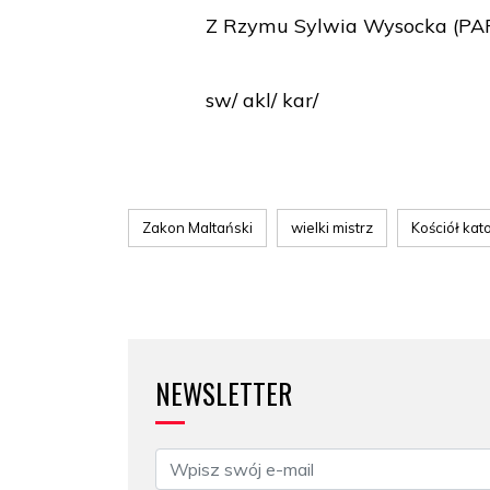
Z Rzymu Sylwia Wysocka (PA
sw/ akl/ kar/
Zakon Maltański
wielki mistrz
Kościół kato
NEWSLETTER