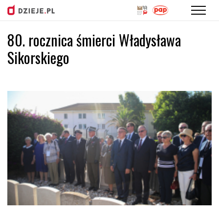
80. rocznica śmierci Władysława
Przejdź
do
Sikorskiego
treści