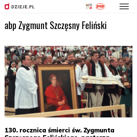
abp Zygmunt Szczęsny Feliński
Przejdź
do
treści
130. rocznica śmierci św. Zygmunta