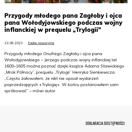
Przygody młodego pana Zagłoby i ojca
pana Wołodyjowskiego podczas wojny
inflanckiej w prequelu „Trylogii”
23.09.2023
Epoka nowożytna
Przygody młodego Onufrego Zagłoby i ojca pana
Wołodyjowskiego – Jerzego podczas wojny inflanckiej lat
1600–1605 można poznać dzięki książce Adama Stawickiego
„Mrok Północy”, prequelu „Trylogii” Henryka Sienkiewicza.
„Często żałowałem, że nikt nie opisał wydarzeń
poprzedzających +Trylogię+. W końcu postanowiłem sam
spróbować” – mówi autor.
Menu Footer
DEKLARACJA DOSTĘPNOŚCI