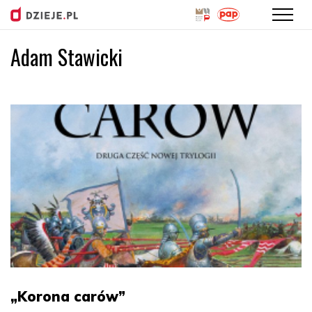
Adam Stawicki
Przejdź
do
treści
„Korona carów”