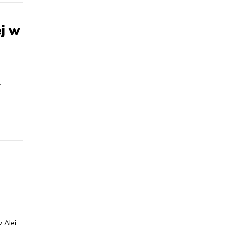
ej w
y
 Alei