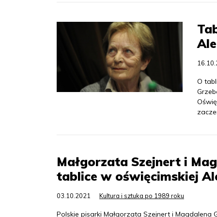
Tab
Ale
16.10
O tab
Grzeba
Oświę
zaczer
Małgorzata Szejnert i Ma
tablice w oświęcimskiej Al
03.10.2021
Kultura i sztuka po 1989 roku
Polskie pisarki Małgorzata Szejnert i Magdalena