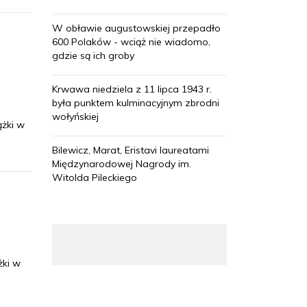
W obławie augustowskiej przepadło
600 Polaków - wciąż nie wiadomo,
gdzie są ich groby
Krwawa niedziela z 11 lipca 1943 r.
była punktem kulminacyjnym zbrodni
wołyńskiej
ążki w
Bilewicz, Marat, Eristavi laureatami
Międzynarodowej Nagrody im.
Witolda Pileckiego
żki w