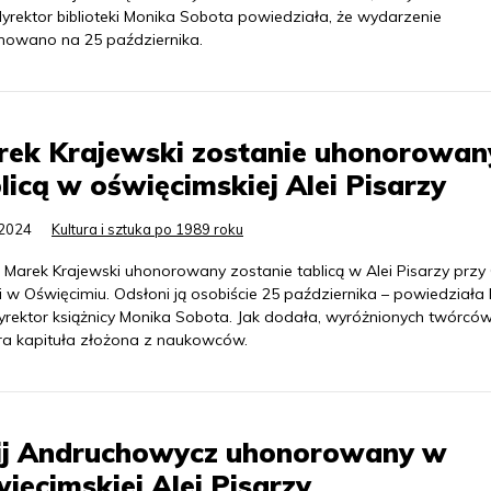
yrektor biblioteki Monika Sobota powiedziała, że wydarzenie
nowano na 25 października.
rek Krajewski zostanie uhonorowan
licą w oświęcimskiej Alei Pisarzy
.2024
Kultura i sztuka po 1989 roku
 Marek Krajewski uhonorowany zostanie tablicą w Alei Pisarzy przy G
i w Oświęcimiu. Odsłoni ją osobiście 25 października – powiedziała
yrektor książnicy Monika Sobota. Jak dodała, wyróżnionych twórcó
ra kapituła złożona z naukowców.
rij Andruchowycz uhonorowany w
ięcimskiej Alei Pisarzy