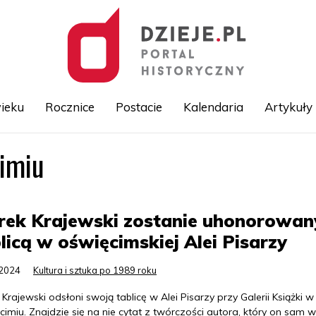
ieku
Rocznice
Postacie
Kalendaria
Artykuły
cimiu
Przejdź
do
treści
rek Krajewski zostanie uhonorowan
licą w oświęcimskiej Alei Pisarzy
.2024
Kultura i sztuka po 1989 roku
Krajewski odsłoni swoją tablicę w Alei Pisarzy przy Galerii Książki w
imiu. Znajdzie się na nie cytat z twórczości autora, który on sam w