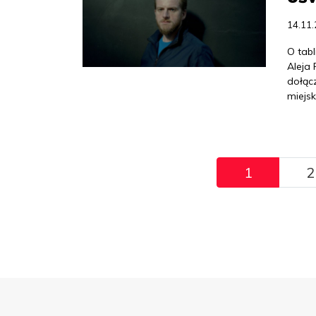
14.11
O tab
Aleja 
dołąc
miejsk
Pagination
1
2