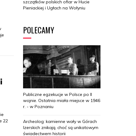
szczątków polskich ofiar w Hucie
Pieniackiej i Ugłach na Wołyniu
POLECAMY
w
je
i
Publiczne egzekucje w Polsce po II
wojnie. Ostatnia miała miejsce w 1946
r. - w Poznaniu
ie
ie 22
Archeolog: kamienne wały w Górach
Izerskich znikają, choć są unikatowym
świadectwem historii