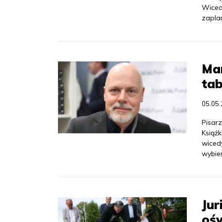
Wiced
zapla
Ma
tab
05.05
Pisarz
Książk
wiced
wybie
Ju
ośw