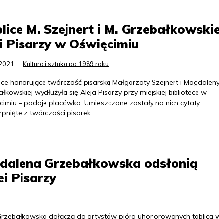
lice M. Szejnert i M. Grzebałkowski
i Pisarzy w Oświęcimiu
.2021
Kultura i sztuka po 1989 roku
lice honorujące twórczość pisarską Małgorzaty Szejnert i Magdalen
łkowskiej wydłużyła się Aleja Pisarzy przy miejskiej bibliotece w
cimiu – podaje placówka. Umieszczone zostały na nich cytaty
pnięte z twórczości pisarek.
gdalena Grzebałkowska odsłonią
ei Pisarzy
 Grzebałkowska dołączą do artystów pióra uhonorowanych tablicą w