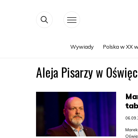
Wywiady
Polska w XX w
Search
Aleja Pisarzy w Oświę
Ma
tab
06.09
Marek 
Oświęc