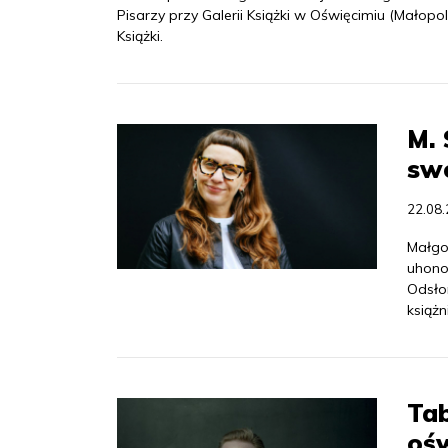
Pisarzy przy Galerii Książki w Oświęcimiu (Małopol
Książki.
M. 
swo
22.08
Małgo
uhonor
Odsło
książn
Ta
ośw