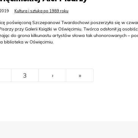
.2019
Kultura i sztuka po 1989 roku
licę poświęconą Szczepanowi Twardochowi poszerzyła się w czwa
Pisarzy przy Galerii Książki w Oświęcimiu. Twórca odsłonił ją osobiśc
zając do grona kilkunastu artystów słowa tak uhonorowanych – po
a biblioteka w Oświęcimiu.
››
Ostatni
3
›
»