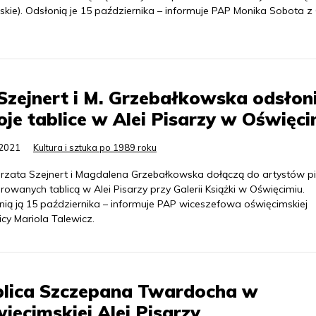
skie). Odsłonią je 15 października – informuje PAP Monika Sobota z 
Szejnert i M. Grzebałkowska odsłon
je tablice w Alei Pisarzy w Oświęci
.2021
Kultura i sztuka po 1989 roku
rzata Szejnert i Magdalena Grzebałkowska dołączą do artystów p
owanych tablicą w Alei Pisarzy przy Galerii Książki w Oświęcimiu.
nią ją 15 października – informuje PAP wiceszefowa oświęcimskiej
icy Mariola Talewicz.
blica Szczepana Twardocha w
ięcimskiej Alei Pisarzy