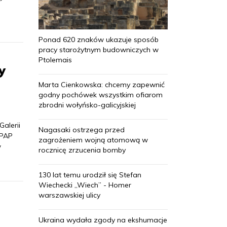
Ponad 620 znaków ukazuje sposób
pracy starożytnym budowniczych w
Ptolemais
y
Marta Cienkowska: chcemy zapewnić
godny pochówek wszystkim ofiarom
zbrodni wołyńsko-galicyjskiej
alerii
Nagasaki ostrzega przed
 PAP
zagrożeniem wojną atomową w
w
rocznicę zrzucenia bomby
130 lat temu urodził się Stefan
Wiechecki „Wiech” - Homer
warszawskiej ulicy
Ukraina wydała zgody na ekshumacje