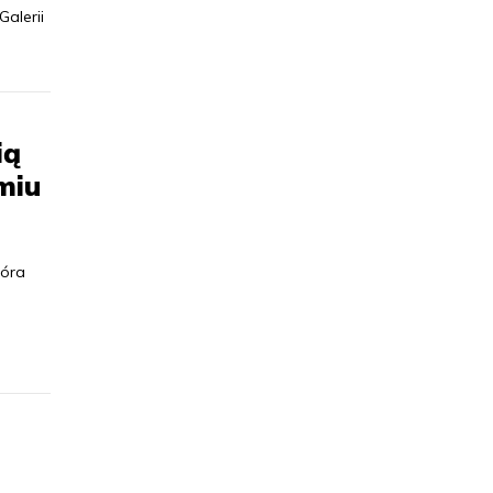
Galerii
ią
miu
ióra