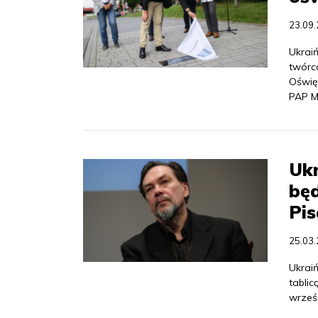
23.09
Ukraiń
twórcó
Oświę
PAP M
Ukr
będ
Pis
25.03
Ukrai
tablic
wrześ