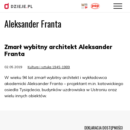
Aleksander Franta
Przejdź
do
treści
Zmarł wybitny architekt Aleksander
Franta
02.05.2019
Kultura i sztuka 1945-1989
W wieku 94 lat zmarł wybitny architekt i wykładowca
akademicki Aleksander Franta – projektant m.in. katowickiego
osiedla Tysiąclecia, budynków uzdrowiska w Ustroniu oraz
wielu innych obiektów.
Menu Footer
DEKLARACJA DOSTĘPNOŚCI