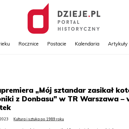
ieku
Rocznice
Postacie
Kalendaria
Artykuły
Przejdź
do
treści
premiera „Mój sztandar zasikał kot
oniki z Donbasu” w TR Warszawa –
tek
.2023
Kultura i sztuka po 1989 roku