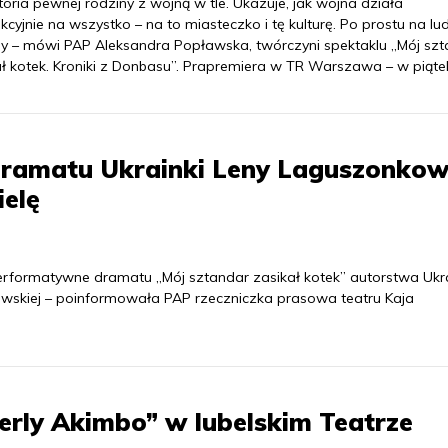
toria pewnej rodziny z wojną w tle. Ukazuje, jak wojna działa
kcyjnie na wszystko – na to miasteczko i tę kulturę. Po prostu na lud
ny – mówi PAP Aleksandra Popławska, twórczyni spektaklu „Mój sz
ał kotek. Kroniki z Donbasu”. Prapremiera w TR Warszawa – w piąte
dramatu Ukrainki Leny Laguszonkow
elę
rformatywne dramatu „Mój sztandar zasikał kotek” autorstwa Ukra
awskiej – poinformowała PAP rzeczniczka prasowa teatru Kaja
erly Akimbo” w lubelskim Teatrze