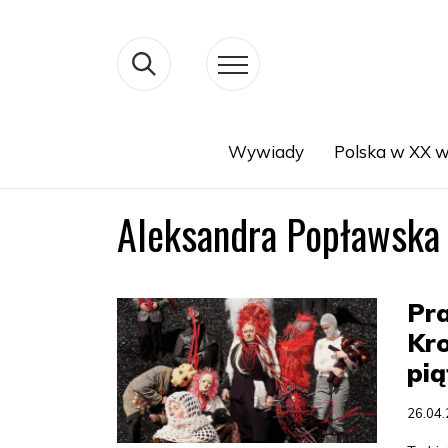
Wywiady
Polska w XX w
Search
Aleksandra Popławska
Pra
Kr
pią
26.04