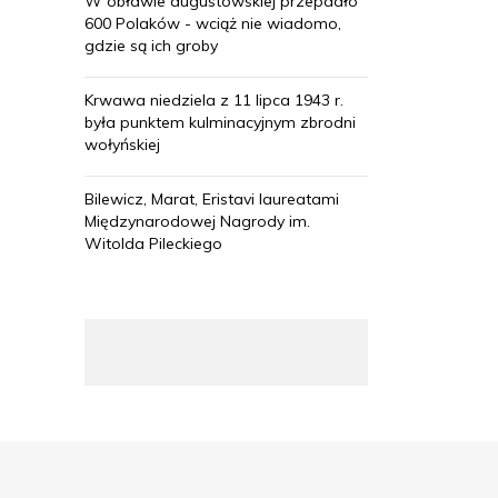
W obławie augustowskiej przepadło
600 Polaków - wciąż nie wiadomo,
gdzie są ich groby
Krwawa niedziela z 11 lipca 1943 r.
była punktem kulminacyjnym zbrodni
wołyńskiej
Bilewicz, Marat, Eristavi laureatami
Międzynarodowej Nagrody im.
Witolda Pileckiego