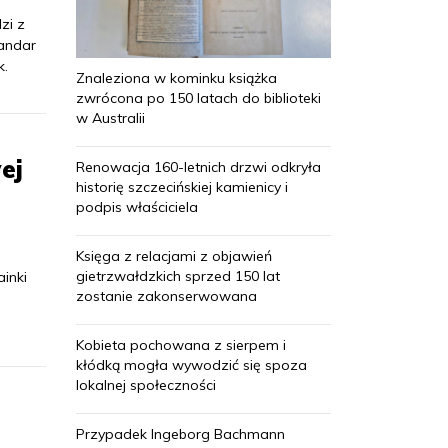
zi z
tandar
k.
Znaleziona w kominku książka
zwrócona po 150 latach do biblioteki
w Australii
ej
Renowacja 160-letnich drzwi odkryła
historię szczecińskiej kamienicy i
podpis właściciela
Księga z relacjami z objawień
gietrzwałdzkich sprzed 150 lat
inki
zostanie zakonserwowana
Kobieta pochowana z sierpem i
kłódką mogła wywodzić się spoza
lokalnej społeczności
Przypadek Ingeborg Bachmann