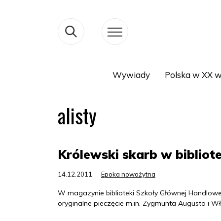
Wywiady
Polska w XX w
Search
alisty
Królewski skarb w bibliot
14.12.2011
Epoka nowożytna
W magazynie biblioteki Szkoły Głównej Handlowe
oryginalne pieczęcie m.in. Zygmunta Augusta i W