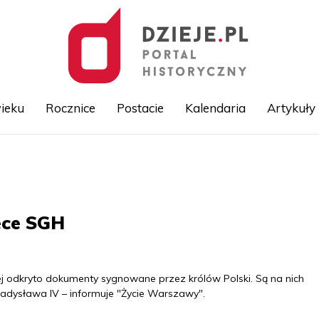
ieku
Rocznice
Postacie
Kalendaria
Artykuły
Przejdź
do
treści
ece SGH
j odkryto dokumenty sygnowane przez królów Polski. Są na nich
ładysława IV – informuje "Życie Warszawy".