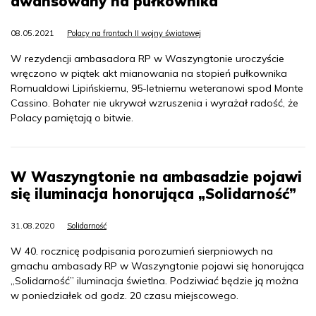
awansowany na pułkownika
08.05.2021
Polacy na frontach II wojny światowej
W rezydencji ambasadora RP w Waszyngtonie uroczyście
wręczono w piątek akt mianowania na stopień pułkownika
Romualdowi Lipińskiemu, 95-letniemu weteranowi spod Monte
Cassino. Bohater nie ukrywał wzruszenia i wyrażał radość, że
Polacy pamiętają o bitwie.
W Waszyngtonie na ambasadzie pojawi
się iluminacja honorująca „Solidarność”
31.08.2020
Solidarność
W 40. rocznicę podpisania porozumień sierpniowych na
gmachu ambasady RP w Waszyngtonie pojawi się honorująca
„Solidarność” iluminacja świetlna. Podziwiać będzie ją można
w poniedziałek od godz. 20 czasu miejscowego.