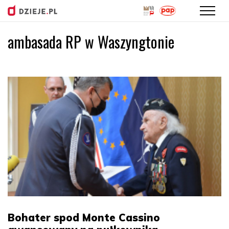
ambasada RP w Waszyngtonie
Przejdź
do
treści
Bohater spod Monte Cassino