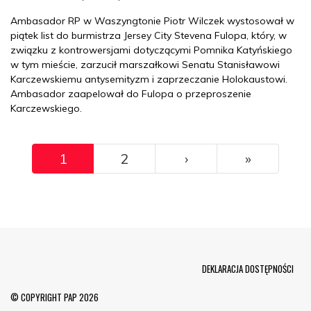
Ambasador RP w Waszyngtonie Piotr Wilczek wystosował w
piątek list do burmistrza Jersey City Stevena Fulopa, który, w
związku z kontrowersjami dotyczącymi Pomnika Katyńskiego
w tym mieście, zarzucił marszałkowi Senatu Stanisławowi
Karczewskiemu antysemityzm i zaprzeczanie Holokaustowi.
Ambasador zaapelował do Fulopa o przeproszenie
Karczewskiego.
Pagination
››
Ostatni
1
2
›
»
Menu Footer
DEKLARACJA DOSTĘPNOŚCI
© COPYRIGHT PAP 2026