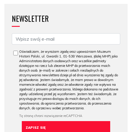
NEWSLETTER
Oświadczam, że wyrażam zgodę oraz upoważniam Muzeum
Historii Polski, ul. Gwardii 1, 01-538 Warszawa, (dalej MHP) jako
Administratora danych osobowych oraz wszelkie podmioty
działające na rzecz lub zlecenie MHP do przetwarzania moich
danych osob. (e-mail) w zakresie i celach niezbędnych do
otrzymywania newslettera dzieje.pl od dnia wyrażenia tej zgody do
jej odwołania. Jestem świadomy/a, że mam prawo w dowolnym
momencie odwołać zgodę oraz że odwołanie zgody nie wpływa na
zgodność z prawem przetwarzania, którego dokonano na podstawie
zgody udzielonej przed jej wycofaniem. Jestem też świadomy/a, że
przysługuje mi prawo dostępu do moich danych, do ich
sprostowania, do ograniczenia przetwarzania, do przenoszenia
danych, do sprzeciwu wobec przetwarzania.