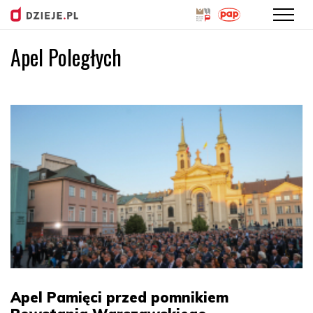
Apel Poległych
Przejdź
do
treści
Apel Pamięci przed pomnikiem