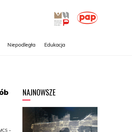
Niepodległa
Edukacja
NAJNOWSZE
sób
UMCS –