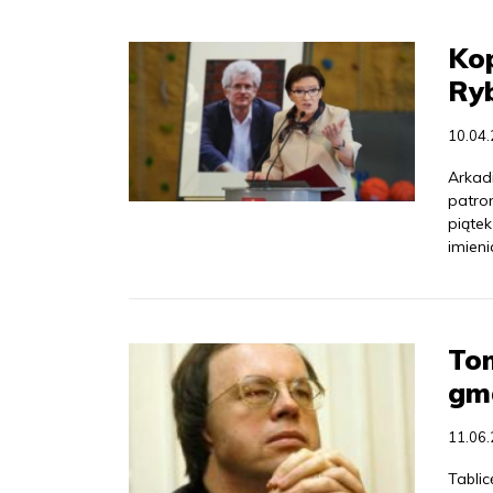
Kop
Ryb
10.04
Arkad
patro
piąte
imieni
To
gm
11.06
Tabli