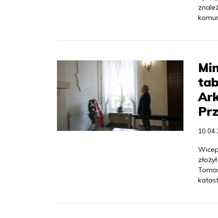
znale
komun
Min
tab
Ark
Pr
10.04
Wicepr
złożył
Tomas
katast