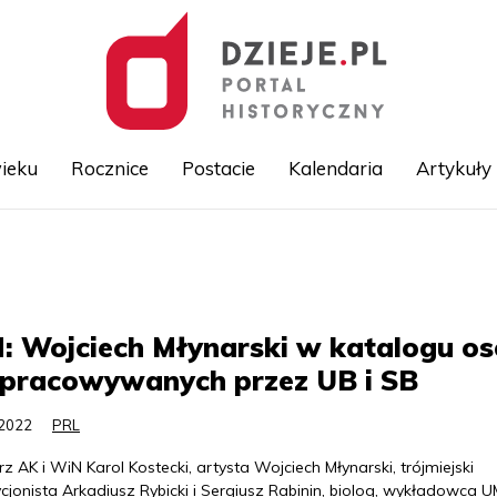
ieku
Rocznice
Postacie
Kalendaria
Artykuły
Przejdź
do
treści
: Wojciech Młynarski w katalogu o
zpracowywanych przez UB i SB
.2022
PRL
rz AK i WiN Karol Kostecki, artysta Wojciech Młynarski, trójmiejski
jonista Arkadiusz Rybicki i Sergiusz Rabinin, biolog, wykładowca 