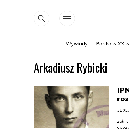
Wywiady
Polska w XX w
Search
Arkadiusz Rybicki
IPN
ro
31.01
Żołnie
opozyc