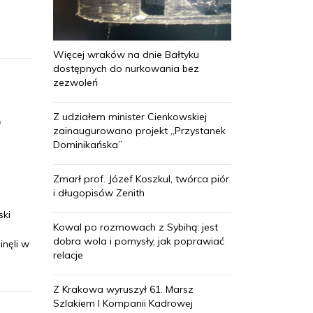
Więcej wraków na dnie Bałtyku
dostępnych do nurkowania bez
zezwoleń
,
Z udziałem minister Cienkowskiej
zainaugurowano projekt „Przystanek
Dominikańska”
Zmarł prof. Józef Koszkul, twórca piór
i długopisów Zenith
ski
Kowal po rozmowach z Sybihą: jest
dobra wola i pomysły, jak poprawiać
inęli w
relacje
Z Krakowa wyruszył 61. Marsz
Szlakiem I Kompanii Kadrowej