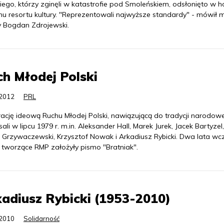
iego, którzy zginęli w katastrofie pod Smoleńskiem, odsłonięto w h
u resortu kultury. "Reprezentowali najwyższe standardy" - mówił m
ry Bogdan Zdrojewski.
h Młodej Polski
.2012
PRL
ację ideową Ruchu Młodej Polski, nawiązującą do tradycji narodowe
ali w lipcu 1979 r. m.in. Aleksander Hall, Marek Jurek, Jacek Bartyzel,
j Grzywaczewski, Krzysztof Nowak i Arkadiusz Rybicki. Dwa lata wcz
 tworzące RMP założyły pismo "Bratniak".
adiusz Rybicki (1953-2010)
.2010
Solidarność