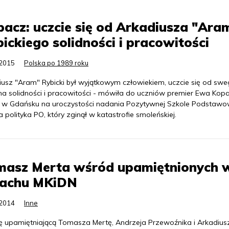
acz: uczcie się od Arkadiusza "Ara
ickiego solidności i pracowitości
.2015
Polska po 1989 roku
iusz "Aram" Rybicki był wyjątkowym człowiekiem, uczcie się od sw
na solidności i pracowitości - mówiła do uczniów premier Ewa Kop
k w Gdańsku na uroczystości nadania Pozytywnej Szkole Podstawo
a polityka PO, który zginął w katastrofie smoleńskiej.
masz Merta wśród upamiętnionych 
achu MKiDN
.2014
Inne
cę upamiętniającą Tomasza Mertę, Andrzeja Przewoźnika i Arkadius