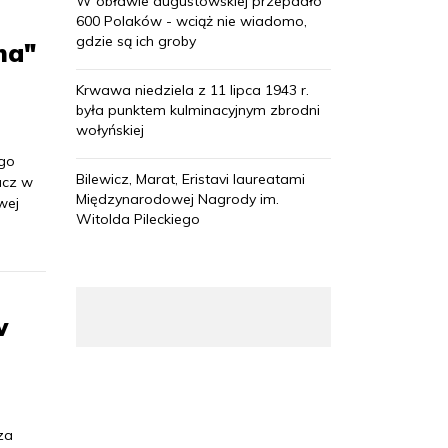
W obławie augustowskiej przepadło
600 Polaków - wciąż nie wiadomo,
gdzie są ich groby
ma"
Krwawa niedziela z 11 lipca 1943 r.
była punktem kulminacyjnym zbrodni
wołyńskiej
ego
Bilewicz, Marat, Eristavi laureatami
acz w
Międzynarodowej Nagrody im.
wej
Witolda Pileckiego
w
za