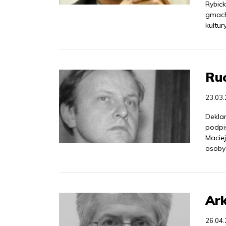
Rybick
gmach
kultu
Ruc
23.03
Deklar
podpis
Macie
osoby
Ark
26.04