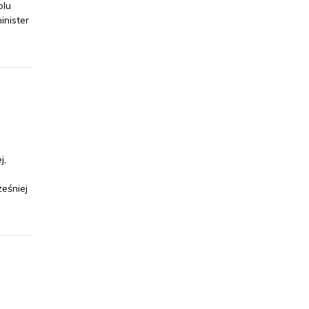
olu
inister
j,
eśniej