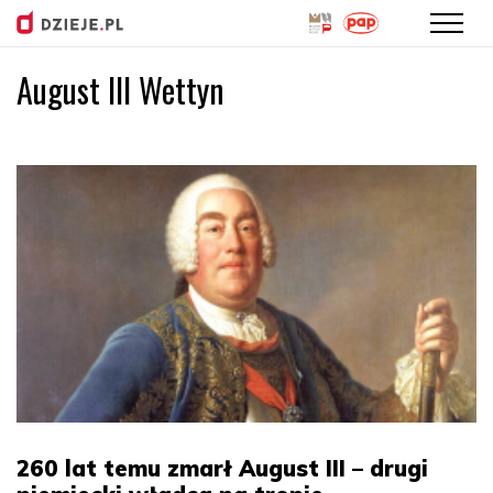
August III Wettyn
Przejdź
do
treści
260 lat temu zmarł August III – drugi