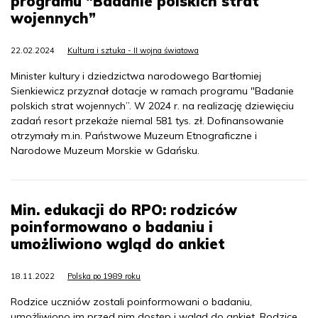
programu "Badanie polskich strat
wojennych”
22.02.2024
Kultura i sztuka - II wojna światowa
Minister kultury i dziedzictwa narodowego Bartłomiej
Sienkiewicz przyznał dotacje w ramach programu "Badanie
polskich strat wojennych”. W 2024 r. na realizację dziewięciu
zadań resort przekaże niemal 581 tys. zł. Dofinansowanie
otrzymały m.in. Państwowe Muzeum Etnograficzne i
Narodowe Muzeum Morskie w Gdańsku.
Min. edukacji do RPO: rodziców
poinformowano o badaniu i
umożliwiono wgląd do ankiet
18.11.2022
Polska po 1989 roku
Rodzice uczniów zostali poinformowani o badaniu,
umożliwiono im przed nim dostęp i wgląd do ankiet. Rodzice,