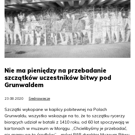
Nie ma pieniędzy na przebadanie
szczątków uczestników bitwy pod
Grunwaldem
23.08.2020
Średniowiecze
Szczątki wykopane w kaplicy pobitewnej na Polach
Grunwaldu, wszystko wskazuje na to, że to szczątku rycerzy
biorących udział w batalii z 1410 roku, od 60 lat spoczywają w
kartonach w muzeum w Morągu. „Chcielibyśmy je przebadać,
nie mamy na to środków” – mówi PAP dyrektor Muzeum Bitwy