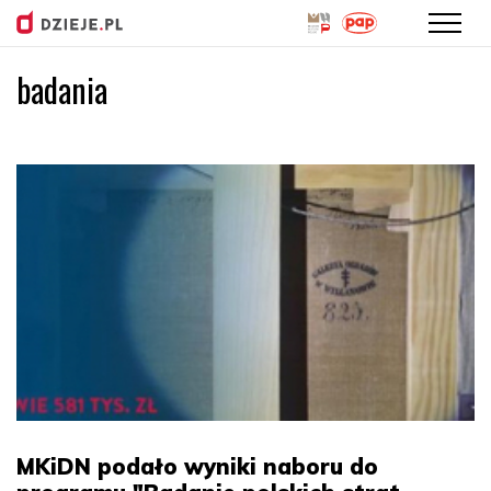
badania
Przejdź
do
treści
MKiDN podało wyniki naboru do