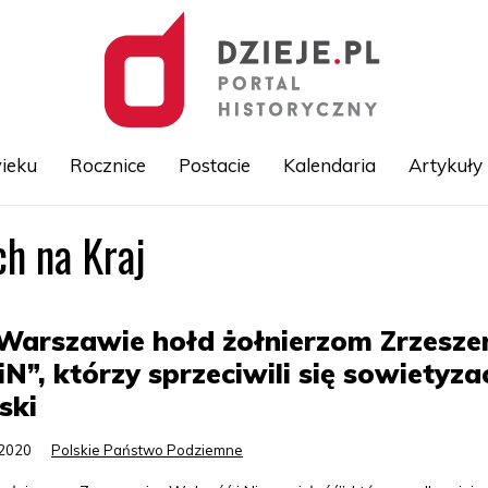
ieku
Rocznice
Postacie
Kalendaria
Artykuły
ch na Kraj
Przejdź
do
treści
Warszawie hołd żołnierzom Zrzesze
N”, którzy sprzeciwili się sowietyzac
ski
.2020
Polskie Państwo Podziemne