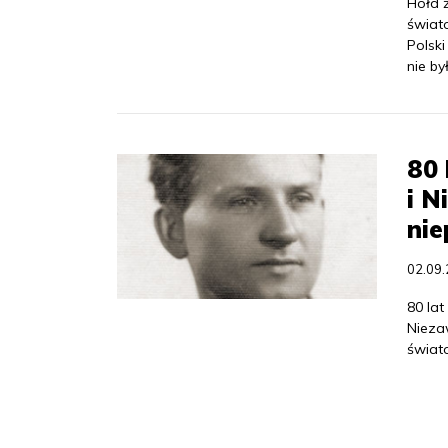
Hołd ż
świato
Polsk
nie by
80 
i N
nie
02.09
80 lat
Nieza
świat