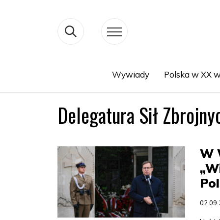
Wywiady
Polska w XX w
Search
Delegatura Sił Zbrojny
W 
„Wi
Pol
02.09