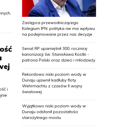
i
mnych,
Zastępca przewodniczącego
Kolegium IPN: polityka nie ma wpływu
na podejmowane przez nas decyzje
ność
Senat RP upamiętnił 300. rocznicę
kanonizacji św. Stanisława Kostki -
a
patrona Polski oraz dzieci i młodzieży
wej
Rekordowo niski poziom wody w
Dunaju ujawnił kadłuby floty
Wehrmachtu z czasów II wojny
ość i
światowej
jnie
Wyjątkowo niski poziom wody w
Dunaju odsłonił pozostałości
starożytnego mostu