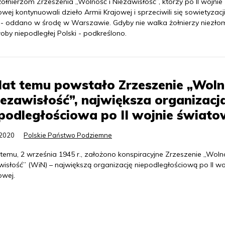
ołnierzom Zrzeszenia „Wolność i Niezawisłość”, którzy po II wojnie
wej kontynuowali dzieło Armii Krajowej i sprzeciwili się sowietyzacj
i - oddano w środę w Warszawie. Gdyby nie walka żołnierzy niezło
łoby niepodległej Polski - podkreślono.
lat temu powstało Zrzeszenie „Wol
iezawisłość”, największa organizacj
podległościowa po II wojnie świato
.2020
Polskie Państwo Podziemne
 temu, 2 września 1945 r., założono konspiracyjne Zrzeszenie „Woln
wisłość” (WiN) – największą organizację niepodległościową po II wo
owej.