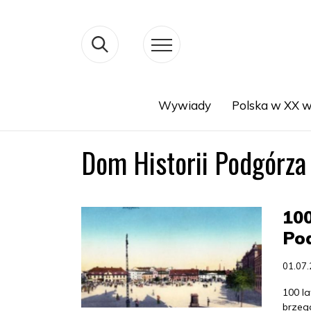
Wywiady
Polska w XX w
Search
Dom Historii Podgórza
100
Po
01.07
100 l
brzeg