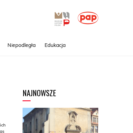
Niepodległa
Edukacja
NAJNOWSZE
óch
zas