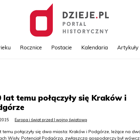
ieku
Rocznice
Postacie
Kalendaria
Artykuły
Przejdź
do
treści
 lat temu połączyły się Kraków i
dgórze
.2015
Europa i świat przed I wojną światową
at temu połączyły się dwa miasta: Kraków i Podgórze, leżące na dw
ach Wisły. Potencjał Podgórza, zwłaszcza gospodarczy był wówc