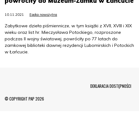
powróciły do Muzeum-Zamku w Łańcucie
10.11.2021
Epoka nowożytna
Zabytkowe dzieła piśmiennicze, w tym książki z XVII, XVIII i XIX
wieku oraz list hr. Mieczysława Potockiego, rozproszone
podczas II wojny światowej, powróciły po 77 latach do
zamkowej biblioteki dawnej rezydencji Lubomirskich i Potockich
w Łańcucie.
Menu Footer
DEKLARACJA DOSTĘPNOŚCI
© COPYRIGHT PAP 2026