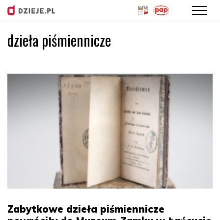
dzieła piśmiennicze
Przejdź
do
treści
Zabytkowe dzieła piśmiennicze