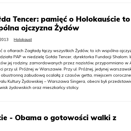
da Tencer: pamięć o Holokauście to
pólna ojczyzna Żydów
.2013
Holokaust
ć o ofiarach Zagłady łączy wszystkich Żydów, to ich wspólna ojczy
działa PAP w niedzielę Gołda Tencer, dyrektorka Fundacji Shalom. 
ków jej rodziny, zamordowanych przez nazistów, przypomniano w 
i przy ul. Próżnej w Warszawie. Przy ul. Próżnej, jedynej warszawsk
 z obustronną zabudową ocalałą z czasów getta, miejscem coroczn
alu Kultury Żydowskiej – Warszawa Singera, obecni byli przedstawic
wisk żydowskich oraz mieszkańcy stolicy.
cie - Obama o gotowości walki z