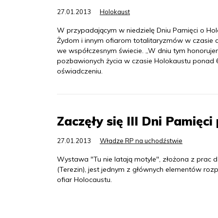
27.01.2013
Holokaust
W przypadającym w niedzielę Dniu Pamięci o H
Żydom i innym ofiarom totalitaryzmów w czasie 
we współczesnym świecie. „W dniu tym honorujemy
pozbawionych życia w czasie Holokaustu ponad 60
oświadczeniu.
Zaczęły się III Dni Pamięc
27.01.2013
Władze RP na uchodźstwie
Wystawa "Tu nie latają motyle", złożona z prac d
(Terezin), jest jednym z głównych elementów rozp
ofiar Holocaustu.