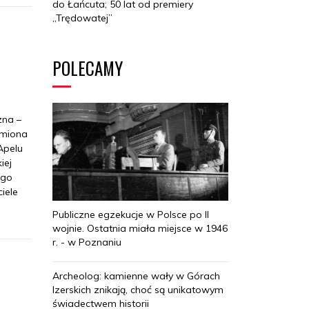
do Łańcuta; 50 lat od premiery
„Trędowatej”
POLECAMY
zna –
Imiona
Apelu
iej
ego
iele
Publiczne egzekucje w Polsce po II
wojnie. Ostatnia miała miejsce w 1946
r. - w Poznaniu
Archeolog: kamienne wały w Górach
Izerskich znikają, choć są unikatowym
świadectwem historii