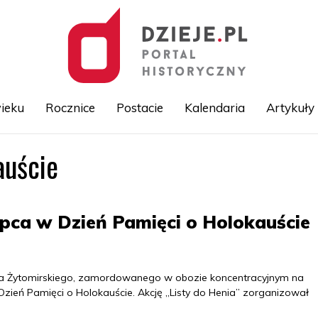
ieku
Rocznice
Postacie
Kalendaria
Artykuły
auście
Przejdź
do
treści
opca w Dzień Pamięci o Holokauście
ia Żytomirskiego, zamordowanego w obozie koncentracyjnym na
Dzień Pamięci o Holokauście. Akcję „Listy do Henia” zorganizował