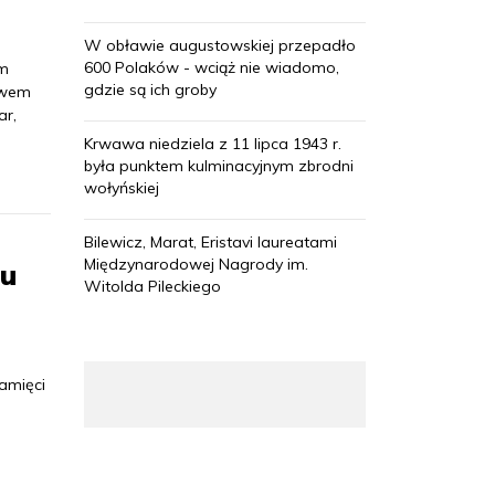
W obławie augustowskiej przepadło
600 Polaków - wciąż nie wiadomo,
ym
gdzie są ich groby
twem
ar,
Krwawa niedziela z 11 lipca 1943 r.
była punktem kulminacyjnym zbrodni
wołyńskiej
Bilewicz, Marat, Eristavi laureatami
Międzynarodowej Nagrody im.
tu
Witolda Pileckiego
pamięci