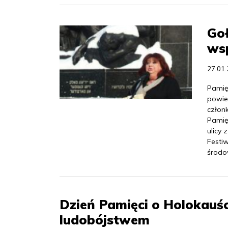
Goł
ws
27.01
Pamię
powie
człon
Pamięc
ulicy
Festiw
środo
Dzień Pamięci o Holokauś
ludobójstwem