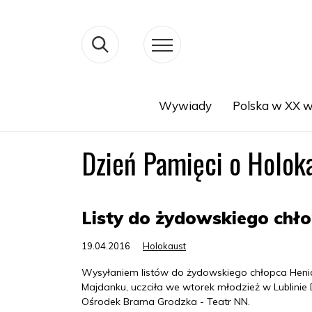
Wywiady
Polska w XX w
Search
Dzień Pamięci o Holok
Listy do żydowskiego chł
19.04.2016
Holokaust
Wysyłaniem listów do żydowskiego chłopca Hen
Majdanku, uczciła we wtorek młodzież w Lublinie 
Ośrodek Brama Grodzka - Teatr NN.