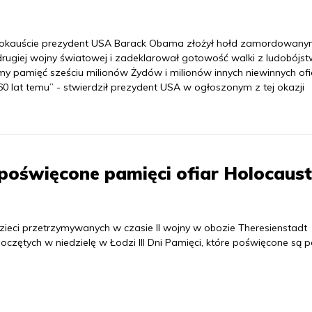
olokauście prezydent USA Barack Obama złożył hołd zamordowan
drugiej wojny światowej i zadeklarował gotowość walki z ludobójs
 pamięć sześciu milionów Żydów i milionów innych niewinnych ofi
 lat temu” - stwierdził prezydent USA w ogłoszonym z tej okazji
i poświęcone pamięci ofiar Holocaus
zieci przetrzymywanych w czasie II wojny w obozie Theresienstadt
oczętych w niedzielę w Łodzi III Dni Pamięci, które poświęcone są 