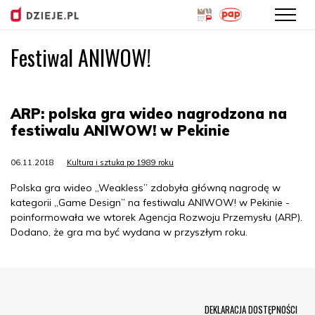
Festiwal ANIWOW!
Przejdź
do
treści
ARP: polska gra wideo nagrodzona na
festiwalu ANIWOW! w Pekinie
06.11.2018
Kultura i sztuka po 1989 roku
Polska gra wideo „Weakless” zdobyła główną nagrodę w
kategorii „Game Design” na festiwalu ANIWOW! w Pekinie -
poinformowała we wtorek Agencja Rozwoju Przemysłu (ARP).
Dodano, że gra ma być wydana w przyszłym roku.
Menu Footer
DEKLARACJA DOSTĘPNOŚCI