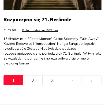
Rozpoczyna się 71. Berlinale
01.03.2021
Kultura i sztuka po 1989 roku
15 filmów, m.in. "Petite Maman" Celine Sciammy, "Drift Away"
Xaviera Beauvoisa i "Introduction" Honga Sangsoo, będzie
rywalizować o Złotego Niedźwiedzia podczas
rozpoczynającego się w poniedziałek 71. Berlinale. W tym roku
ze względu na pandemię impreza odbywa się online w
okrojonej formie.
Pagination
››
Ostat
1
2
3
›
»