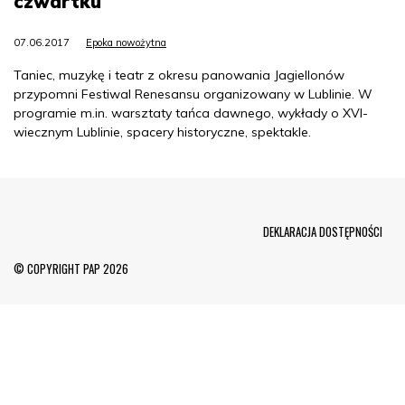
czwartku
07.06.2017
Epoka nowożytna
Taniec, muzykę i teatr z okresu panowania Jagiellonów
przypomni Festiwal Renesansu organizowany w Lublinie. W
programie m.in. warsztaty tańca dawnego, wykłady o XVI-
wiecznym Lublinie, spacery historyczne, spektakle.
Menu Footer
DEKLARACJA DOSTĘPNOŚCI
© COPYRIGHT PAP 2026