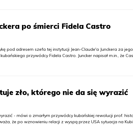
ckera po śmierci Fidela Castro
ykę pod adresem szefa tej instytucji Jean-Claude'a Junckera za jego
ubańskiego przywódcy Fidela Castro. Juncker napisał m.in., że Cas
tuje zło, którego nie da się wyrazić
wyrazić - mówi o zmarłym przywódcy kubańskiej rewolucji prof. histo
Uważa, że po wznowieniu relacji z wyspą przez USA sytuacja na Kubi