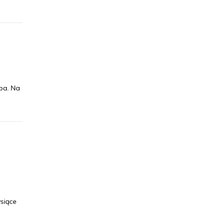
ba. Na
siące