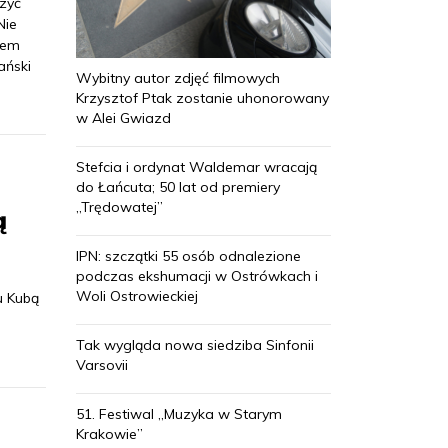
zyć
Nie
lem
ański
Wybitny autor zdjęć filmowych
Krzysztof Ptak zostanie uhonorowany
w Alei Gwiazd
Stefcia i ordynat Waldemar wracają
do Łańcuta; 50 lat od premiery
„Trędowatej”
ą
IPN: szczątki 55 osób odnalezione
podczas ekshumacji w Ostrówkach i
Woli Ostrowieckiej
u Kubą
Tak wygląda nowa siedziba Sinfonii
Varsovii
51. Festiwal „Muzyka w Starym
Krakowie”