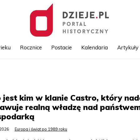
ieku
Rocznice
Postacie
Kalendaria
Artykuły
Przejdź
do
treści
 jest kim w klanie Castro, który nad
rawuje realną władzę nad państwem
spodarką
.2026
Europa i świat po 1989 roku