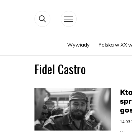
Wywiady
Polska w XX w
Search
Fidel Castro
Kto
sp
go
14.03