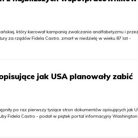
ńskiej, który kierował kampanią zwalczania analfabetyzmu i prze
ltury za rządów Fidela Castro, zmarł w niedzielę w wieku 87 lat -
pisujące jak USA planowały zabić
niły po raz pierwszy tysiące stron dokumentów opisujących jak 
by Fidela Castro - podał w piątek portal informacyjny Washington