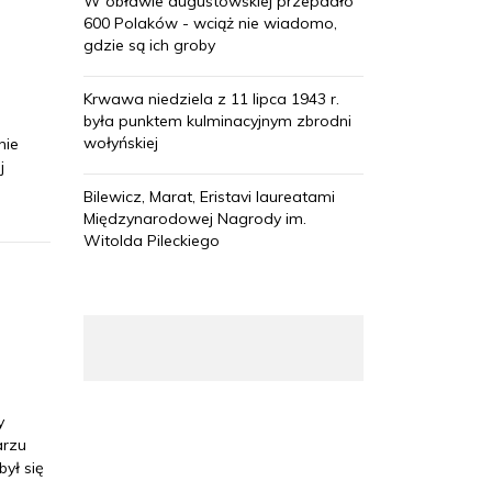
W obławie augustowskiej przepadło
600 Polaków - wciąż nie wiadomo,
gdzie są ich groby
Krwawa niedziela z 11 lipca 1943 r.
była punktem kulminacyjnym zbrodni
wołyńskiej
nie
j
Bilewicz, Marat, Eristavi laureatami
Międzynarodowej Nagrody im.
Witolda Pileckiego
y
arzu
ył się