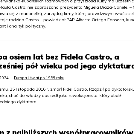
rykańsko-kubańskich rozmowach o przyszłości Kuby ma uczestnic
Raula Castro; nie zaproszono prezydenta Miguela Diaza-Canele. – 
wia się z marionetką, zarządcą firmy, której prawdziwym właścicie
taje rodzina Castro – powiedział PAP Alberto Ortega Fonseca, kub
nt i analityk polityczny.
a osiem lat bez Fidela Castro, a
eśniej pół wieku pod jego dyktatur
.2024
Europa i świat po 1989 roku
temu, 25 listopada 2016 r. zmarł Fidel Castro. Rządził po dyktatorsk
eku, choć do władzy doszedł jako rewolucjonista, który obalił
edniego dyktatora.
n z najbliższych współpracowników