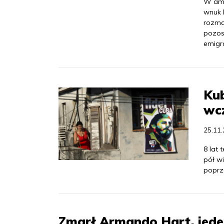
W ame
wnuk 
rozma
pozos
emigra
Kub
wcz
25.11
8 lat 
pół wi
poprz
Zmarł Armando Hart, jede