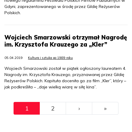
nowego regulaminu Festiwalu Polskich Filmów Fabularnych w
Gdyni, zaprezentowanego w środę przez Gildię Reżyserów
Polskich.
Wojciech Smarzowski otrzymał Nagrodę
im. Krzysztofa Krauzego za „Kler”
05.04.2019
Kultura i sztuka po 1989 roku
Wojciech Smarzowski został w piątek ogłoszony laureatem 4.
Nagrody im. Krzysztofa Krauzego, przyznawanej przez Gildię
Reżyserów Polskich. Kapituła doceniła go za film „Kler”, który –
jak podkreśliła – „daje wielką wiarę w siłę kina”.
Pagination
››
Ostatni
1
2
›
»