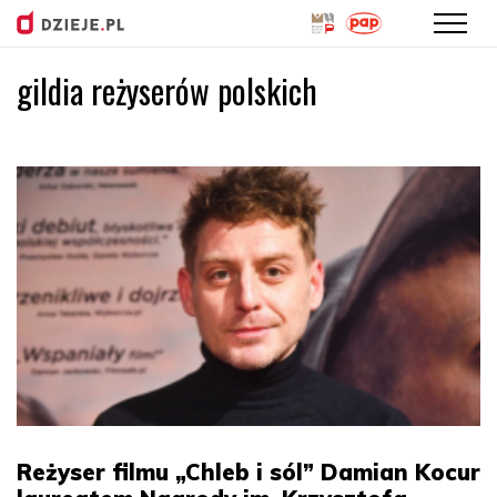
gildia reżyserów polskich
Przejdź
do
treści
Reżyser filmu „Chleb i sól” Damian Kocur