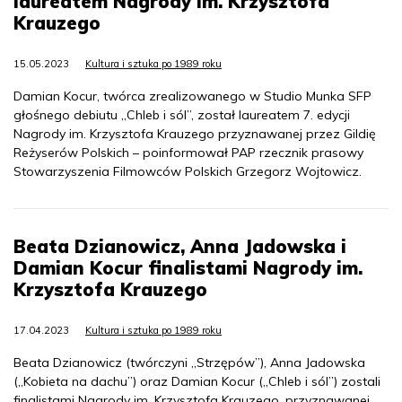
laureatem Nagrody im. Krzysztofa
Krauzego
15.05.2023
Kultura i sztuka po 1989 roku
Damian Kocur, twórca zrealizowanego w Studio Munka SFP
głośnego debiutu „Chleb i sól”, został laureatem 7. edycji
Nagrody im. Krzysztofa Krauzego przyznawanej przez Gildię
Reżyserów Polskich – poinformował PAP rzecznik prasowy
Stowarzyszenia Filmowców Polskich Grzegorz Wojtowicz.
Beata Dzianowicz, Anna Jadowska i
Damian Kocur finalistami Nagrody im.
Krzysztofa Krauzego
17.04.2023
Kultura i sztuka po 1989 roku
Beata Dzianowicz (twórczyni „Strzępów”), Anna Jadowska
(„Kobieta na dachu”) oraz Damian Kocur („Chleb i sól”) zostali
finalistami Nagrody im. Krzysztofa Krauzego, przyznawanej