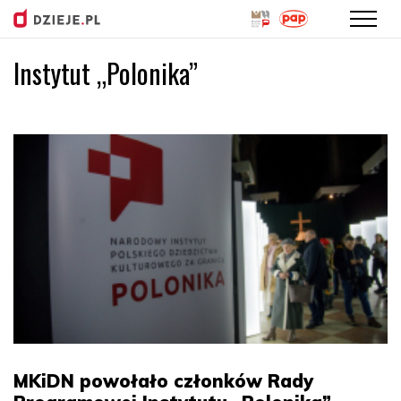
Instytut „Polonika”
Przejdź
do
treści
MKiDN powołało członków Rady