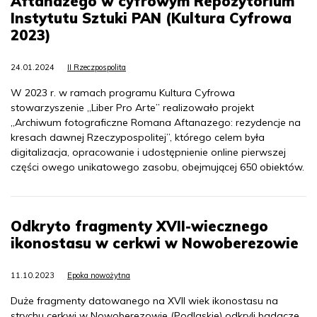
Aftanazego w cyfrowym Repozytorium
Instytutu Sztuki PAN (Kultura Cyfrowa
2023)
24.01.2024
II Rzeczpospolita
W 2023 r. w ramach programu Kultura Cyfrowa
stowarzyszenie „Liber Pro Arte” realizowało projekt
„Archiwum fotograficzne Romana Aftanazego: rezydencje na
kresach dawnej Rzeczypospolitej”, którego celem była
digitalizacja, opracowanie i udostępnienie online pierwszej
części owego unikatowego zasobu, obejmującej 650 obiektów.
Odkryto fragmenty XVII-wiecznego
ikonostasu w cerkwi w Nowoberezowie
11.10.2023
Epoka nowożytna
Duże fragmenty datowanego na XVII wiek ikonostasu na
strychu cerkwi w Nowoberezowie (Podlaskie) odkryli badacze