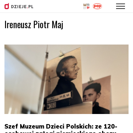
Ireneusz Piotr Maj
Przejdź
do
treści
Szef Muzeum Dzieci Polskich: ze 120-