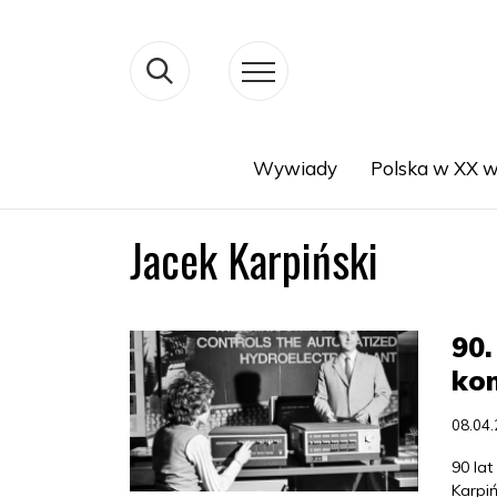
Wywiady
Polska w XX w
Search
Jacek Karpiński
90.
ko
08.04
90 lat
Karpiń