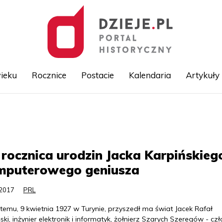
ieku
Rocznice
Postacie
Kalendaria
Artykuły
Przejdź
do
treści
 rocznica urodzin Jacka Karpińskieg
mputerowego geniusza
.2017
PRL
 temu, 9 kwietnia 1927 w Turynie, przyszedł ma świat Jacek Rafał
ski, inżynier elektronik i informatyk, żołnierz Szarych Szeregów - czł