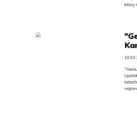
który
"Ge
Ka
10.03
"Geniu
Lipińs
latac
najno