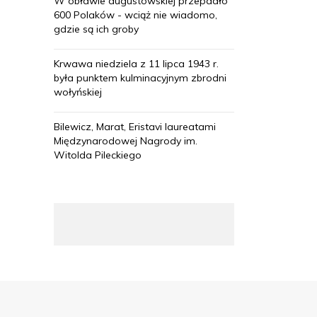
W obławie augustowskiej przepadło
600 Polaków - wciąż nie wiadomo,
gdzie są ich groby
Krwawa niedziela z 11 lipca 1943 r.
była punktem kulminacyjnym zbrodni
wołyńskiej
Bilewicz, Marat, Eristavi laureatami
Międzynarodowej Nagrody im.
Witolda Pileckiego