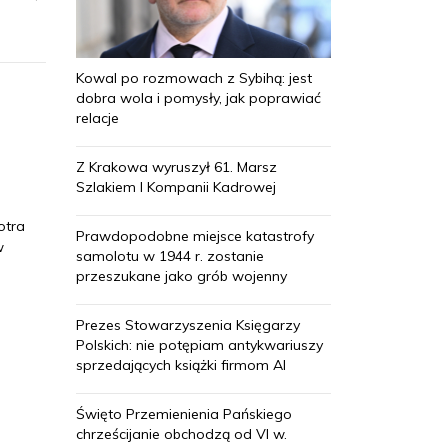
Kowal po rozmowach z Sybihą: jest
dobra wola i pomysły, jak poprawiać
relacje
Z Krakowa wyruszył 61. Marsz
Szlakiem I Kompanii Kadrowej
otra
Prawdopodobne miejsce katastrofy
w
samolotu w 1944 r. zostanie
przeszukane jako grób wojenny
Prezes Stowarzyszenia Księgarzy
Polskich: nie potępiam antykwariuszy
sprzedających książki firmom AI
Święto Przemienienia Pańskiego
chrześcijanie obchodzą od VI w.