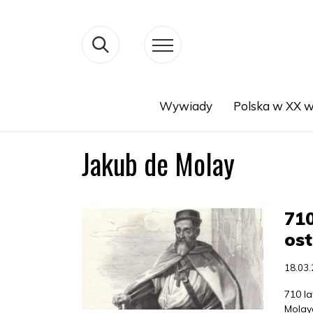
Wywiady
Polska w XX w
Search
Jakub de Molay
710
ost
18.03
710 l
Molay