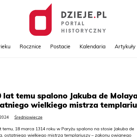
ieku
Rocznice
Postacie
Kalendaria
Artykuły
Przejdź
do
treści
 lat temu spalono Jakuba de Molaya
atniego wielkiego mistrza templari
.2024
Średniowiecze
at temu, 18 marca 1314 roku w Paryżu spalono na stosie Jakuba de
a, ostatniego wielkiego mistrza templariuszy – zakonu owianego