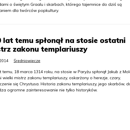
dami o świętym Graalu i skarbach, którego tajemnice do dziś są
niem dla twórców popkultury.
 lat temu spłonął na stosie ostatni
trz zakonu templariuszy
.2014
Średniowiecze
t temu, 18 marca 1314 roku, na stosie w Paryżu spłonął Jakub z Mol
i wielki mistrz zakonu templariuszy, oskarżony o herezje, czary,
zenie się Chrystusa. Historia zakonu templariuszy, jego skarbów, d
za ogromne zainteresowanie nie tylko historyków.