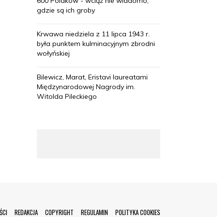
600 Polaków - wciąż nie wiadomo,
gdzie są ich groby
Krwawa niedziela z 11 lipca 1943 r.
była punktem kulminacyjnym zbrodni
wołyńskiej
Bilewicz, Marat, Eristavi laureatami
Międzynarodowej Nagrody im.
Witolda Pileckiego
ŚCI
REDAKCJA
COPYRIGHT
REGULAMIN
POLITYKA COOKIES