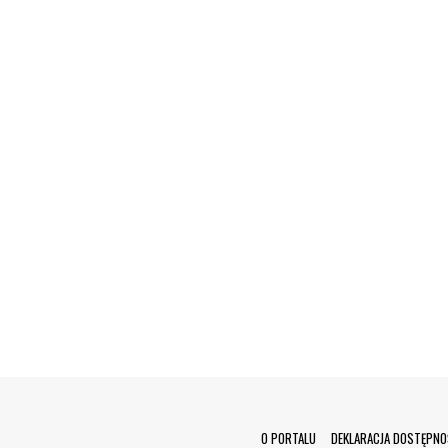
Menu Footer
O PORTALU
DEKLARACJA DOSTĘPNO