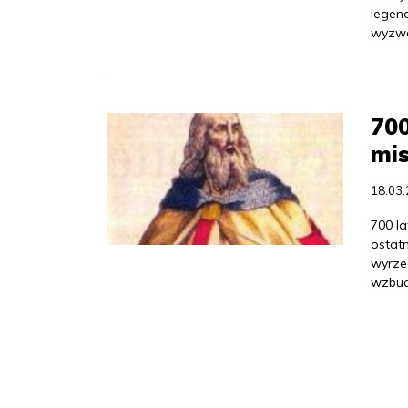
legen
wyzwa
700
mis
18.03
700 la
ostatn
wyrzec
wzbud