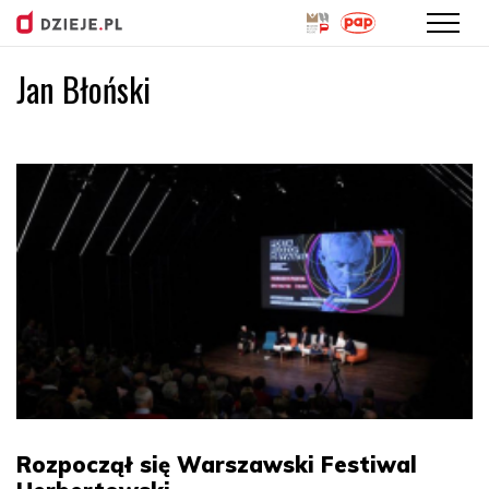
Jan Błoński
Przejdź
do
treści
Rozpoczął się Warszawski Festiwal